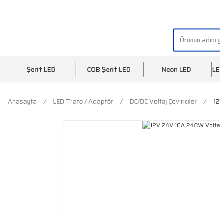
"AYDINLIĞIN YÜZÜ" | "FACE OF LIGHT"
Şerit LED
COB Şerit LED
Neon LED
LE
Anasayfa
LED Trafo / Adaptör
DC/DC Voltaj Çeviriciler
12