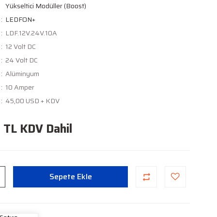
Yükseltici Modüller (Boost)
LEDFON+
LDF.12V.24V.10A
12 Volt DC
24 Volt DC
Alüminyum
10 Amper
45,00 USD + KDV
 TL KDV Dahil
Sepete Ekle