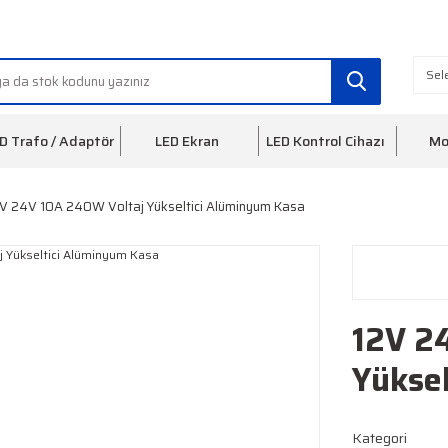
info@ledfon.com
0(212) 553 3
D Trafo / Adaptör
LED Ekran
LED Kontrol Cihazı
Mo
V 24V 10A 240W Voltaj Yükseltici Alüminyum Kasa
12V 2
Yükse
Kategori