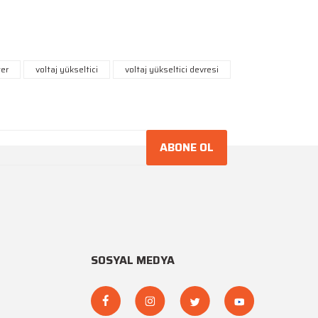
niz.
ter
voltaj yükseltici
voltaj yükseltici devresi
ABONE OL
SOSYAL MEDYA