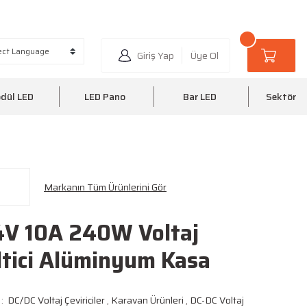
6 35
0510 220 20 25
Giriş Yap
Üye Ol
dül LED
LED Pano
Bar LED
Sektörel
Markanın Tüm Ürünlerini Gör
4V 10A 240W Voltaj
ltici Alüminyum Kasa
DC/DC Voltaj Çeviriciler
,
Karavan Ürünleri
,
DC-DC Voltaj