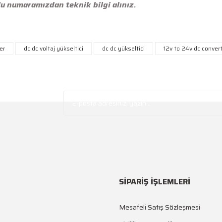
u numaramızdan teknik bilgi alınız.
etersiz gördüğünüz noktaları öneri formunu kullanarak tarafımıza iletebilirsi
er
dc dc voltaj yükseltici
dc dc yükseltici
12v to 24v dc conver
Ürün hakkında henüz soru sorulmamış.
Soru Sor
SİPARİŞ İŞLEMLERİ
Mesafeli Satış Sözleşmesi
Gönder