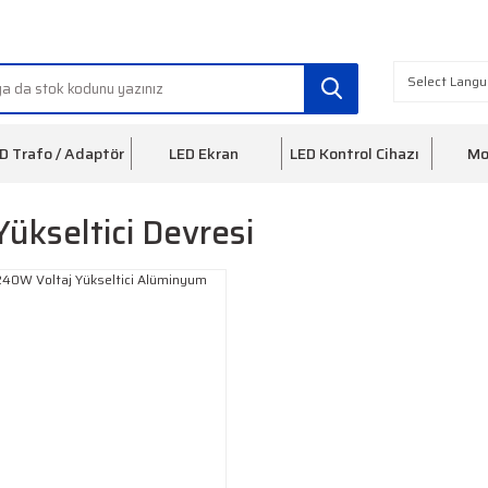
info@ledfon.com
0(212) 553 3
D Trafo / Adaptör
LED Ekran
LED Kontrol Cihazı
Mo
Yükseltici Devresi