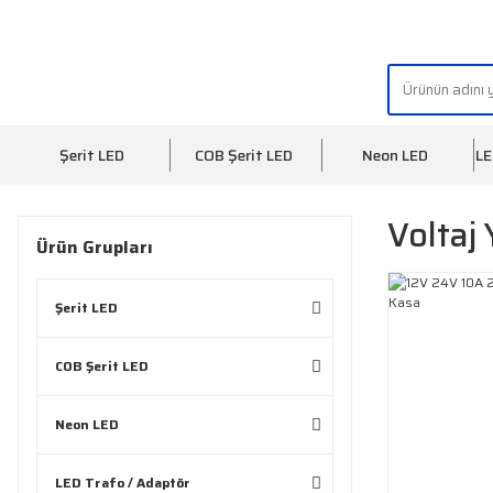
"AYDINLIĞIN YÜZÜ" | "FACE OF LIGHT"
Şerit LED
COB Şerit LED
Neon LED
LE
Voltaj 
Ürün Grupları
Şerit LED
COB Şerit LED
Neon LED
LED Trafo / Adaptör