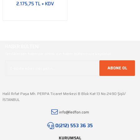
2.175,75 TL + KDV
HABER BÜLTENİ
Yeniliklerden haberdar olmak için haber bültenimize kaydolun
ABONE OL
Halil Rıfat Paşa Mh. PERPA Ticaret Merkezi B Blok Kat:13 No:2490 Şişli/
İSTANBUL
info@ledfon.com
0(212) 553 36 35
KURUMSAL