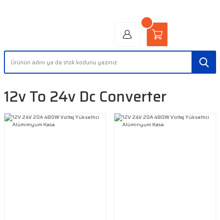
"AYDINLIĞIN YÜZÜ" | "FACE OF LIGHT"
12v To 24v Dc Converter