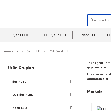
"AYDINLIĞIN YÜZÜ" | "FACE OF LIGHT"
Şerit LED
COB Şerit LED
Neon LED
LE
Anasayfa
Şerit LED
RGB Şerit LED
Tek bir şerit ile
Ürün Grupları
yeşil, mavi ve bu
Uzaktan kumanda v
aydınlatmaları,
Şerit LED
Markalar
COB Şerit LED
Neon LED