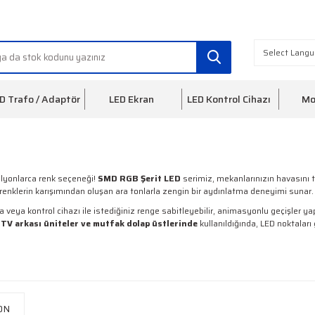
info@ledfon.com
0(212) 553 3
D Trafo / Adaptör
LED Ekran
LED Kontrol Cihazı
Mo
 milyonlarca renk seçeneği!
SMD RGB Şerit LED
serimiz, mekanlarınızın havasını te
 renklerin karışımından oluşan ara tonlarla zengin bir aydınlatma deneyimi sunar.
eya kontrol cihazı ile istediğiniz renge sabitleyebilir, animasyonlu geçişler yapab
 TV arkası üniteler ve mutfak dolap üstlerinde
kullanıldığında, LED noktaları