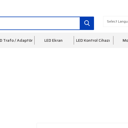
info@ledfon.com
0(212) 553 3
D Trafo / Adaptör
LED Ekran
LED Kontrol Cihazı
Mo