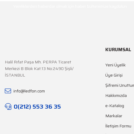
Yeniliklerden haberdar olmak için haber bültenimize kaydolun
KURUMSAL
Halil Rıfat Paşa Mh. PERPA Ticaret
Yeni Üyelik
Merkezi B Blok Kat:13 No:2490 Şişli/
İSTANBUL
Üye Girişi
Şifremi Unuttu
info@ledfon.com
Hakkımızda
0(212) 553 36 35
e-Katalog
Markalar
İletişim Formu