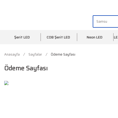
"AYDINLIĞIN YÜZÜ" | "FACE OF LIGHT"
Şerit LED
COB Şerit LED
Neon LED
LE
Anasayfa
Sayfalar
Ödeme Sayfası
Ödeme Sayfası
HABER BÜLTENİ