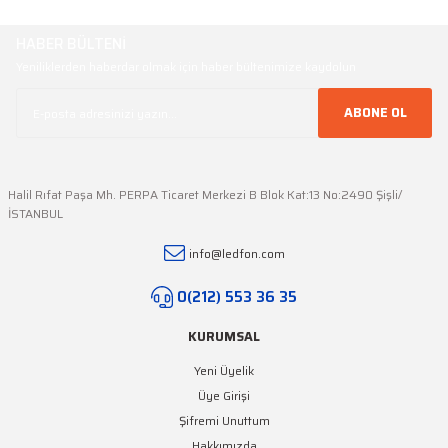
HABER BÜLTENİ
Yeniliklerden haberdar olmak için haber bültenimize kaydolun
ABONE OL
Halil Rıfat Paşa Mh. PERPA Ticaret Merkezi B Blok Kat:13 No:2490 Şişli/
İSTANBUL
info@ledfon.com
0(212) 553 36 35
KURUMSAL
Yeni Üyelik
Üye Girişi
Şifremi Unuttum
Hakkımızda