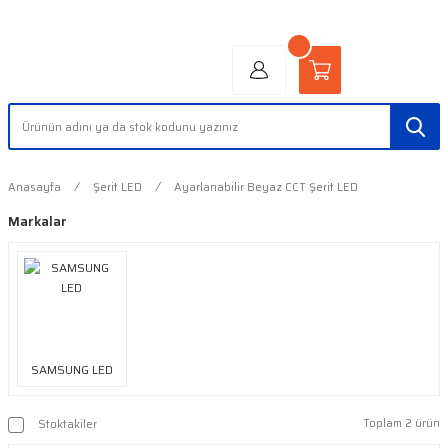
"AYDINLIĞIN YÜZÜ" | "FACE OF LIGHT"
Anasayfa
Şerit LED
Ayarlanabilir Beyaz CCT Şerit LED
Markalar
SAMSUNG LED
Toplam 2 ürün
Stoktakiler