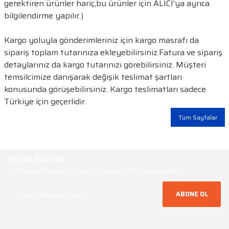
Yeşil Şerit LED
gerektiren ürünler hariç,bu ürünler için ALICI'ya ayrıca
bilgilendirme yapılır.)
Turkuaz Şerit LED
Kargo yoluyla gönderimleriniz için kargo masrafı da
sipariş toplam tutarınıza ekleyebilirsiniz.Fatura ve sipariş
SMD Şerit LED Bağlantı
Aparatları
detaylarınız da kargo tutarınızı görebilirsiniz. Müşteri
temsilcimize danışarak değişik teslimat şartları
konusunda görüşebilirsiniz. Kargo teslimatları sadece
Türkiye için geçerlidir.
Tüm Sayfalar
HABER BÜLTENİ
Yeniliklerden haberdar olmak için haber bültenimize kaydolun
ABONE OL