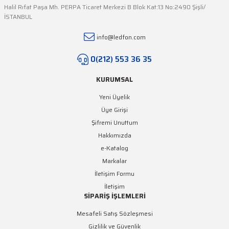
Halil Rıfat Paşa Mh. PERPA Ticaret Merkezi B Blok Kat:13 No:2490 Şişli/
İSTANBUL
info@ledfon.com
0(212) 553 36 35
KURUMSAL
Yeni Üyelik
Üye Girişi
Şifremi Unuttum
Hakkımızda
e-Katalog
Markalar
İletişim Formu
İletişim
SİPARİŞ İŞLEMLERİ
Mesafeli Satış Sözleşmesi
Gizlilik ve Güvenlik