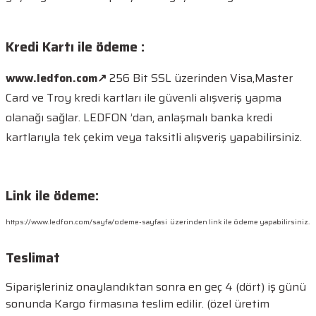
i-Power LED Trafo /
Led Kontrol Sensörleri
6500K Sa
Yat / Marin Ürünleri
Kırmızı Le
Adaptör Modelleri
(Hareket, Dokunmatik)
24V Jinbo 
LED
5000K Şerit LED
Kesit Aydınlatma
Kırmızı Modül Led
Sarı COB Şerit LED
Mekan Alü
Skorbord Sistemleri
16x16mm Neon
Güç Kaynak
Kredi Kartı ile ödeme :
Mavi Ledfon
Led Sinyal
10000K S
DC/DC Voltaj Çeviriciler
Mavi Modül Led
6500K Şerit LED
Yeşil COB Şerit LED
Güçlendiriciler
LED
Askıda Ekmek Led
12V Jinbo 
www.ledfon.com
↗
256 Bit SSL üzerinden Visa,Master
Sarı Ledfon 
Panosu
Mekan Pla
Sarı Modül Led
10000K Şerit LED
Turkuaz COB Şerit LED
Kaynakları
Card ve Troy kredi kartları ile güvenli alışveriş yapma
Tunable W
Samsung Ş
Petshop Tabela
Yeşil Ledfon
olanağı sağlar. LEDFON ’dan, anlaşmalı banka kredi
Ayarlanabilir Beyaz CCT
Yeşil Modül Led
RGB COB Şerit LED
24V Jinbo 
kartlarıyla tek çekim veya taksitli alışveriş yapabilirsiniz.
Şerit LED
Mekan Pla
Kaynakları
DOB Şerit LED
Pembe Modül Led
RGB Şerit LED
12V Jinbo
Link ile ödeme:
Kaynağı
COB Şerit LED Bağlantı
Kırmızı Şerit LED
Aparatları
https://www.ledfon.com/sayfa/odeme-sayfasi
üzerinden link ile ödeme yapabilirsiniz.
24V Jinbo
Kaynağı
Mavi Şerit LED
Teslimat
Sarı Şerit LED
Siparişleriniz onaylandıktan sonra en geç 4 (dört) iş günü
sonunda Kargo firmasına teslim edilir. (özel üretim