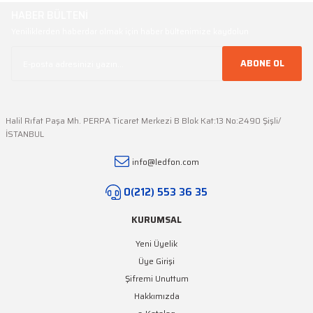
HABER BÜLTENİ
Yeniliklerden haberdar olmak için haber bültenimize kaydolun
ABONE OL
Halil Rıfat Paşa Mh. PERPA Ticaret Merkezi B Blok Kat:13 No:2490 Şişli/
İSTANBUL
info@ledfon.com
0(212) 553 36 35
KURUMSAL
Yeni Üyelik
Üye Girişi
Şifremi Unuttum
Hakkımızda