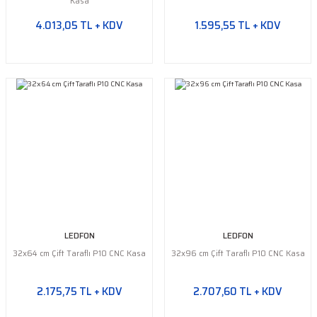
Yeşil Şerit LED
Kasa
4.013,05 TL + KDV
1.595,55 TL + KDV
Turkuaz Şerit LED
SMD Şerit LED Bağlantı
Aparatları
LEDFON
LEDFON
32x64 cm Çift Taraflı P10 CNC Kasa
32x96 cm Çift Taraflı P10 CNC Kasa
2.175,75 TL + KDV
2.707,60 TL + KDV