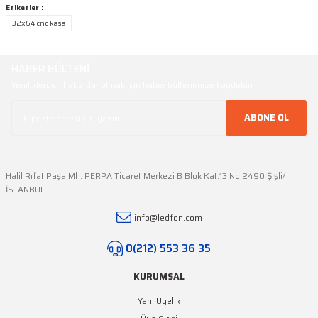
Etiketler :
32x64 cnc kasa
Ürün hakkında henüz soru sorulmamış.
Ürün resmi kalitesiz, bozuk veya görüntülenemiyor.
Ürün açıklamasında eksik bilgiler bulunuyor.
HABER BÜLTENİ
Soru Sor
Ürün bilgilerinde hatalar bulunuyor.
Yeniliklerden haberdar olmak için haber bültenimize kaydolun
Ürün fiyatı diğer sitelerden daha pahalı.
Bu ürüne benzer farklı alternatifler olmalı.
ABONE OL
Halil Rıfat Paşa Mh. PERPA Ticaret Merkezi B Blok Kat:13 No:2490 Şişli/
İSTANBUL
Gönder
info@ledfon.com
0(212) 553 36 35
KURUMSAL
Yeni Üyelik