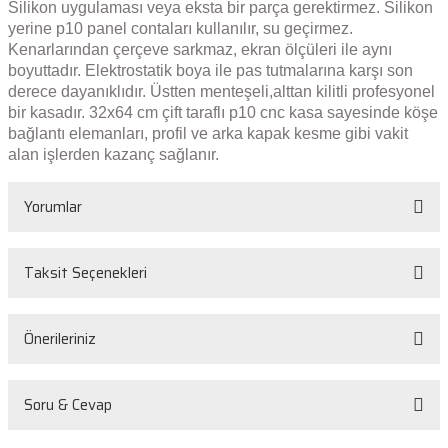
Silikon uygulaması veya eksta bir parça gerektirmez. Silikon
yerine p10 panel contaları kullanılır, su geçirmez.
Kenarlarından çerçeve sarkmaz, ekran ölçüleri ile aynı
boyuttadır. Elektrostatik boya ile pas tutmalarına karşı son
derece dayanıklıdır. Üstten menteşeli,alttan kilitli profesyonel
bir kasadır. 32x64 cm çift taraflı p10 cnc kasa sayesinde köşe
bağlantı elemanları, profil ve arka kapak kesme gibi vakit
alan işlerden kazanç sağlanır.
Yorumlar
Taksit Seçenekleri
Bu ürüne ilk yorumu siz yapın!
Önerileriniz
Yorum Yaz
Bu ürünün fiyat bilgisi, resim, ürün açıklamalarında ve diğer konularda
Soru & Cevap
yetersiz gördüğünüz noktaları öneri formunu kullanarak tarafımıza
iletebilirsiniz.
Görüş ve önerileriniz için teşekkür ederiz.