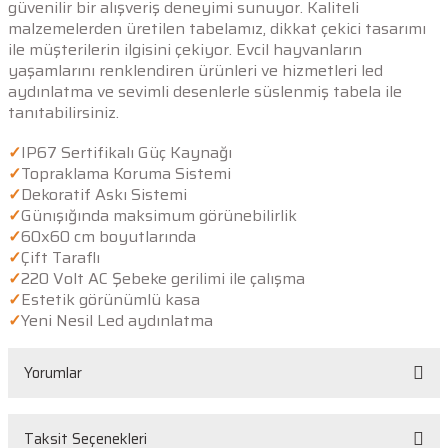
güvenilir bir alışveriş deneyimi sunuyor. Kaliteli
malzemelerden üretilen tabelamız, dikkat çekici tasarımı
ile müşterilerin ilgisini çekiyor. Evcil hayvanların
yaşamlarını renklendiren ürünleri ve hizmetleri led
aydınlatma ve sevimli desenlerle süslenmiş tabela ile
tanıtabilirsiniz.
✓
IP67 Sertifikalı Güç Kaynağı
✓
Topraklama Koruma Sistemi
✓
Dekoratif Askı Sistemi
✓
Günışığında maksimum görünebilirlik
✓
60x60 cm boyutlarında
✓
Çift Taraflı
✓
220 Volt AC Şebeke gerilimi ile çalışma
✓
Estetik görünümlü kasa
✓
Yeni Nesil Led aydınlatma
Yorumlar
Taksit Seçenekleri