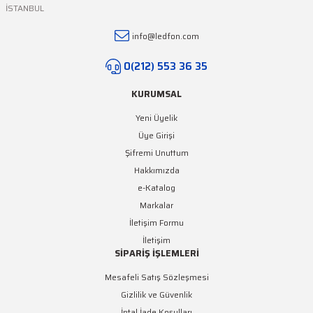
İSTANBUL
Gönder
info@ledfon.com
0(212) 553 36 35
KURUMSAL
Yeni Üyelik
Üye Girişi
Şifremi Unuttum
Hakkımızda
e-Katalog
Markalar
İletişim Formu
İletişim
SİPARİŞ İŞLEMLERİ
Mesafeli Satış Sözleşmesi
Gizlilik ve Güvenlik
İptal İade Koşulları