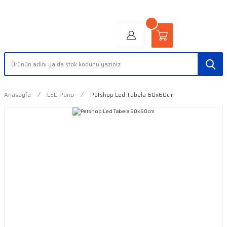
"AYDINLIĞIN YÜZÜ" | "FACE OF LIGHT"
Anasayfa
LED Pano
Petshop Led Tabela 60x60cm