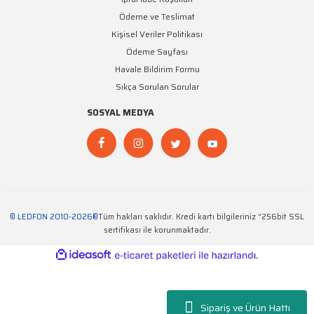
Ödeme ve Teslimat
Kişisel Veriler Politikası
Ödeme Sayfası
Havale Bildirim Formu
Sıkça Sorulan Sorular
SOSYAL MEDYA
© LEDFON 2010-2026®
Tüm hakları saklıdır. Kredi kartı bilgileriniz “256bit SSL
sertifikası ile korunmaktadır.
ideasoft
ile
e-
hazırlandı.
ticaret
paketleri
Sipariş ve Ürün Hattı