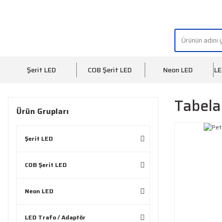
"AYDINLIĞIN YÜZÜ" | "FACE OF LIGHT"
Şerit LED
COB Şerit LED
Neon LED
LE
Tabela
Ürün Grupları
Şerit LED
COB Şerit LED
Neon LED
LED Trafo / Adaptör