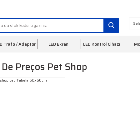
info@ledfon.com
0(212) 553 3
D Trafo / Adaptör
LED Ekran
LED Kontrol Cihazı
Mo
 De Preços Pet Shop