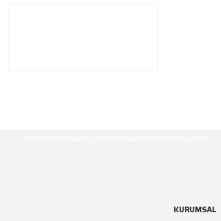
HABER BÜLTENİ
Yeniliklerden haberdar olmak için haber bültenimize kaydolun
KURUMSAL