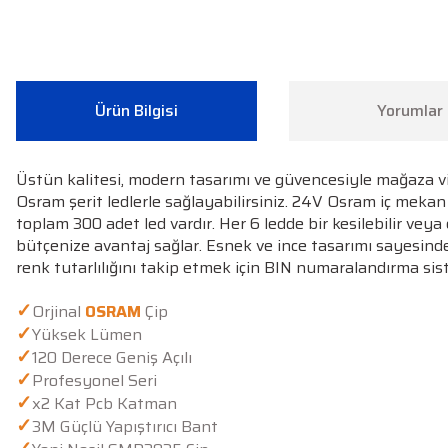
Ürün Bilgisi
Yorumlar
Üstün kalitesi, modern tasarımı ve güvencesiyle mağaza vit
Osram şerit ledlerle sağlayabilirsiniz. 24V Osram iç mek
toplam 300 adet led vardır. Her 6 ledde bir kesilebilir ve
bütçenize avantaj sağlar. Esnek ve ince tasarımı sayesind
renk tutarlılığını takip etmek için BIN numaralandırma sist
✓
Orjinal
OSRAM
Çip
✓
Yüksek Lümen
✓
120 Derece Geniş Açılı
✓
Profesyonel Seri
✓
x2 Kat Pcb Katman
✓
3M Güçlü Yapıştırıcı Bant