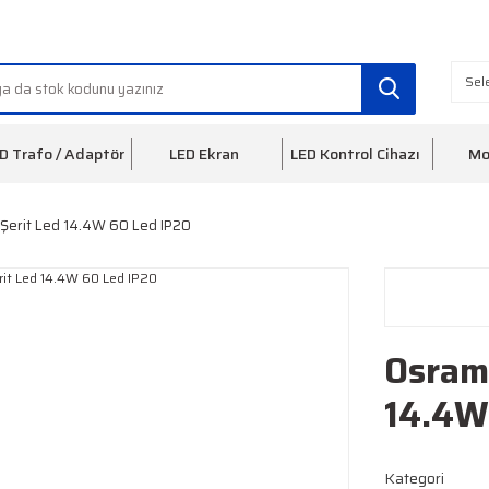
info@ledfon.com
0(212) 553 3
D Trafo / Adaptör
LED Ekran
LED Kontrol Cihazı
Mo
erit Led 14.4W 60 Led IP20
Osram
14.4W
Kategori