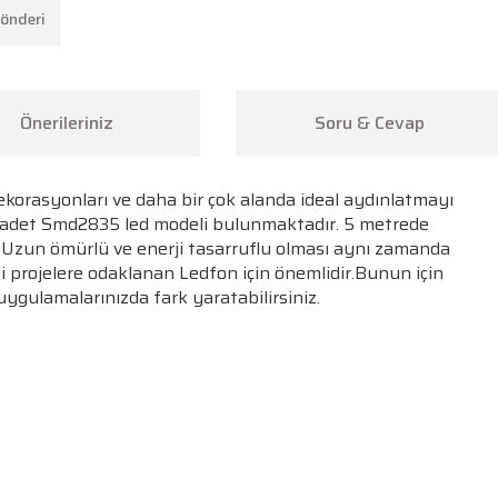
Gönderi
Önerileriniz
Soru & Cevap
dekorasyonları ve daha bir çok alanda ideal aydınlatmayı
60 adet Smd2835 led modeli bulunmaktadır. 5 metrede
r. Uzun ömürlü ve enerji tasarruflu olması aynı zamanda
eli projelere odaklanan Ledfon için önemlidir.Bunun için
uygulamalarınızda fark yaratabilirsiniz.