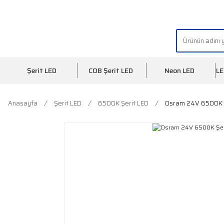
"AYDINLIĞIN YÜZÜ" | "FACE OF LIGHT"
Şerit LED
COB Şerit LED
Neon LED
LE
Anasayfa
Şerit LED
6500K Şerit LED
Osram 24V 6500K Ş