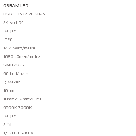
OSRAM LED
OSR.1014.6520.6024
24 Volt DC
Beyaz
IP20
14.4 Watt/metre
1680 Lümen/metre
SMD 2835
60 Led/metre
İç Mekan
10 mm
10mmx1.4mmx10mt
6500K-7000K
Beyaz
2 Yıl
1,95 USD + KDV