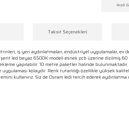
Hızlı 
Taksit Seçenekleri
rinleri, iş yeri aydınlatmaları, endüstriyel uygulamalar, ev 
an şerit led beyaz 6500K modeli esnek pcb üzerine dizilmiş 
ya ekleme yapılabilir. 10 metre paketler halinde bulunmaktadı
e uygulaması kolaydır.
Renk tutarlılığı özellikle yüksek kalit
emini kullanırız. Siz de Osram ledi tercih ederek aydınlatma 