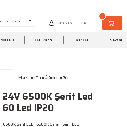
6 35
0510 220 20 25
Giriş Yap
Üye Ol
dül LED
LED Pano
Bar LED
Sektörel
Markanın Tüm Ürünlerini Gör
 24V 6500K Şerit Led
 60 Led IP20
6500K Şerit LED
,
6500K Osram Şerit LED