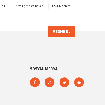
niz.
t led
24 volt şerit led beyaz
6500k osram
ABONE OL
SOSYAL MEDYA