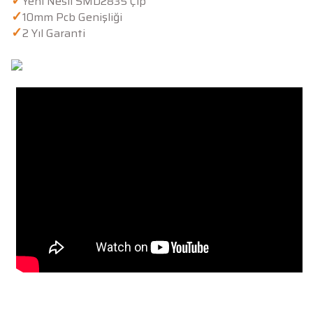
✓
Yeni Nesil SMD2835 Çip
✓
10mm Pcb Genişliği
✓
2 Yıl Garanti