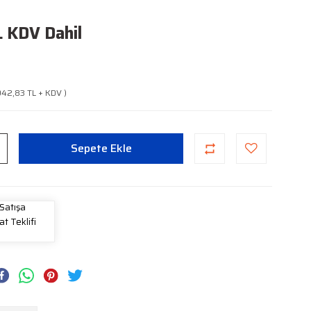
L KDV Dahil
 942,83 TL + KDV )
Sepete Ekle
Satışa
at Teklifi