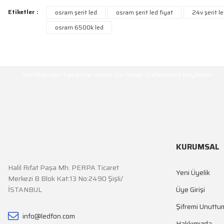
Bu ürünün fiyat bilgisi, resim, ürün açıklamalarında ve diğer konularda y
Etiketler :
osram şerit led
osram şerit led fiyat
24v şerit l
Görüş ve önerileriniz için teşekkür ederiz.
osram 6500k led
Ürün resmi kalitesiz, bozuk veya görüntülenemiyor.
HABER BÜLTENİ
Ürün açıklamasında eksik bilgiler bulunuyor.
Yeniliklerden haberdar olmak için haber bültenimize kaydolun
Ürün bilgilerinde hatalar bulunuyor.
Ürün fiyatı diğer sitelerden daha pahalı.
Bu ürüne benzer farklı alternatifler olmalı.
KURUMSAL
Halil Rıfat Paşa Mh. PERPA Ticaret
Yeni Üyelik
Merkezi B Blok Kat:13 No:2490 Şişli/
İSTANBUL
Üye Girişi
Şifremi Unuttu
info@ledfon.com
Hakkımızda