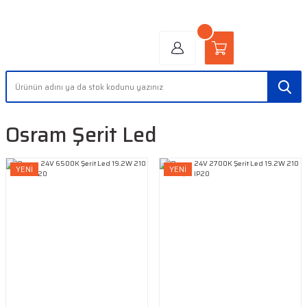
"AYDINLIĞIN YÜZÜ" | "FACE OF LIGHT"
Osram Şerit Led
YENİ
YENİ