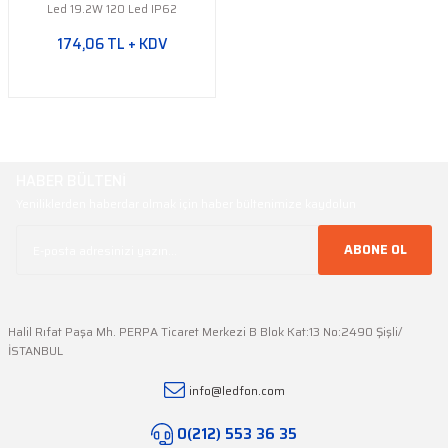
Led 19.2W 120 Led IP62
174,06 TL + KDV
HABER BÜLTENİ
Yeniliklerden haberdar olmak için haber bültenimize kaydolun
ABONE OL
Halil Rıfat Paşa Mh. PERPA Ticaret Merkezi B Blok Kat:13 No:2490 Şişli/
İSTANBUL
info@ledfon.com
0(212) 553 36 35