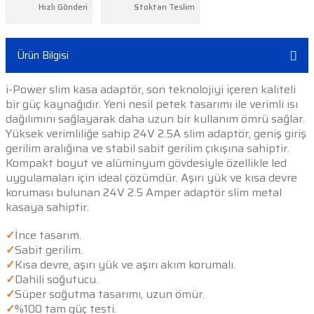
Hızlı Gönderi
Stoktan Teslim
Ürün Bilgisi
i-Power slim kasa adaptör, son teknolojiyi içeren kaliteli
bir güç kaynağıdır. Yeni nesil petek tasarımı ile verimli ısı
dağılımını sağlayarak daha uzun bir kullanım ömrü sağlar.
Yüksek verimliliğe sahip 24V 2.5A slim adaptör, geniş giriş
gerilim aralığına ve stabil sabit gerilim çıkışına sahiptir.
Kompakt boyut ve alüminyum gövdesiyle özellikle led
uygulamaları için ideal çözümdür. Aşırı yük ve kısa devre
koruması bulunan 24V 2.5 Amper adaptör slim metal
kasaya sahiptir.
✓
İnce tasarım.
✓
Sabit gerilim.
✓
Kısa devre, aşırı yük ve aşırı akım korumalı.
✓
Dahili soğutucu.
✓
Süper soğutma tasarımı, uzun ömür.
✓
%100 tam güç testi.