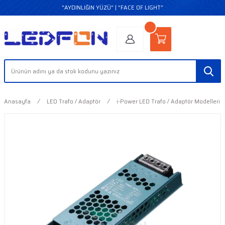
"AYDINLIĞIN YÜZÜ" | "FACE OF LIGHT"
Anasayfa
LED Trafo / Adaptör
i-Power LED Trafo / Adaptör Modelleri