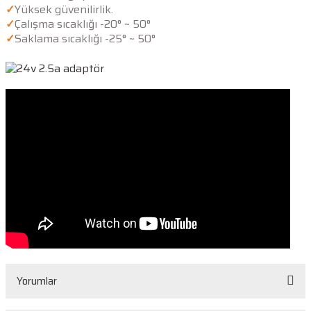
✓
Yüksek güvenilirlik.
✓
Çalışma sıcaklığı -20° ~ 50°
✓
Saklama sıcaklığı -25° ~ 50°
Yorumlar