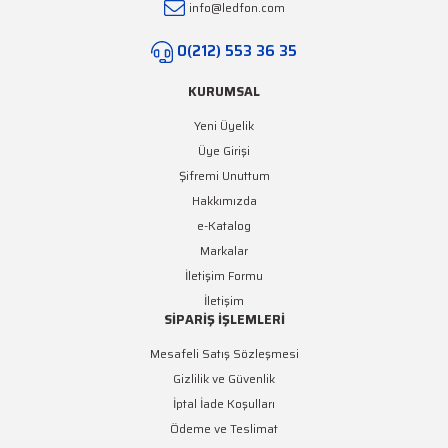
info@ledfon.com
Gönder
0(212) 553 36 35
KURUMSAL
Yeni Üyelik
Üye Girişi
Şifremi Unuttum
Hakkımızda
e-Katalog
Markalar
İletişim Formu
İletişim
SİPARİŞ İŞLEMLERİ
Mesafeli Satış Sözleşmesi
Gizlilik ve Güvenlik
İptal İade Koşulları
Ödeme ve Teslimat