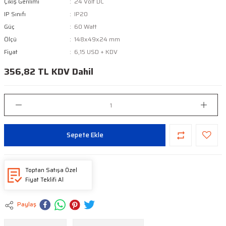
Çıkış Gerilimi
24 Volt DC
IP Sınıfı
IP20
Güç
60 Watt
Ölçü
148x49x24 mm
Fiyat
6,15 USD + KDV
356,82 TL KDV Dahil
Sepete Ekle
Toptan Satışa Özel
Fiyat Teklifi Al
Paylaş