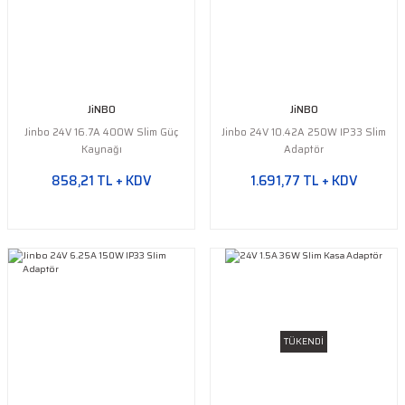
JiNBO
JiNBO
Jinbo 24V 16.7A 400W Slim Güç
Jinbo 24V 10.42A 250W IP33 Slim
Kaynağı
Adaptör
858,21 TL + KDV
1.691,77 TL + KDV
TÜKENDİ