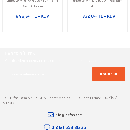
Jinbo 24V 16.7A 400W Fanlı Slim
Jinbo 24V 4.17A 100W IP33 Slim
Kasa Adaptör
Adaptör
848,54 TL + KDV
1.332,04 TL + KDV
HABER BÜLTENİ
Yeniliklerden haberdar olmak için haber bültenimize kaydolun
ABONE OL
Halil Rıfat Paşa Mh. PERPA Ticaret Merkezi B Blok Kat:13 No:2490 Şişli/
İSTANBUL
info@ledfon.com
0(212) 553 36 35