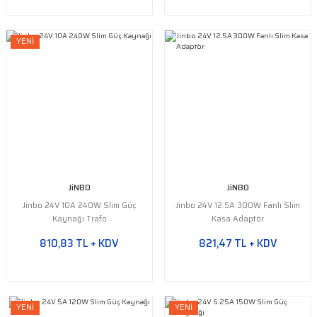
YENİ
JiNBO
JiNBO
Jinbo 24V 10A 240W Slim Güç
Jinbo 24V 12.5A 300W Fanlı Slim
Kaynağı Trafo
Kasa Adaptör
810,83 TL + KDV
821,47 TL + KDV
YENİ
YENİ