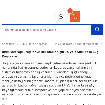
"AYDINLIĞIN YÜZÜ" | "FACE OF LIGHT"
Anasayfa
LED Trafo / Adaptör
24V LED Trafo / Adaptör Modelleri
Uzun Metrajlı Projeler ve Dar Alanlar İçin 24 Volt Slim Kasa Güç
Kaynakları
Büyük ölçekli iç mekan mimari aydınlatmalarında ve uzun şerit LED
hatlarında, hattın sonuna doğru ışık kaybı yaşamamak için 24V
sistemler tartışmasız en iyi çözümdür. Ancak bu güçlü enerji
altyapısını dar asma tavan aralıklarına, ince profil içlerine veya
mobilya detaylarına gizlemek montaj ekipleri için fiziksel bir zorluk
yaratabilir. Ledfon güvencesiyle sunulan
24 Volt slim kasa güç
kaynağı
modellerimiz, kompakt ve ince yapıları sayesinde mimari
estetiği bozmadan en dar montaj alanlarına bile kusursuzca entegre
olur.