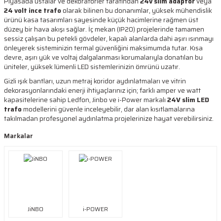
Piyasada ustalar ve dekoratörler tarafından
24v slim adaptör
veya
24 volt ince trafo
olarak bilinen bu donanımlar, yüksek mühendislik
ürünü kasa tasarımları sayesinde küçük hacimlerine rağmen üst
düzey bir hava akışı sağlar. İç mekan (IP20) projelerinde tamamen
sessiz çalışan bu petekli gövdeler, kapalı alanlarda dahi aşırı ısınmayı
önleyerek sisteminizin termal güvenliğini maksimumda tutar. Kısa
devre, aşırı yük ve voltaj dalgalanması korumalarıyla donatılan bu
üniteler, yüksek lümenli LED sistemlerinizin ömrünü uzatır.
Gizli ışık bantları, uzun metraj koridor aydınlatmaları ve vitrin
dekorasyonlarındaki enerji ihtiyaçlarınız için; farklı amper ve watt
kapasitelerine sahip Ledfon, Jinbo ve i-Power markalı
24V slim LED
trafo
modellerini güvenle inceleyebilir, dar alan kısıtlamalarına
takılmadan profesyonel aydınlatma projelerinize hayat verebilirsiniz.
Markalar
JiNBO
i-POWER