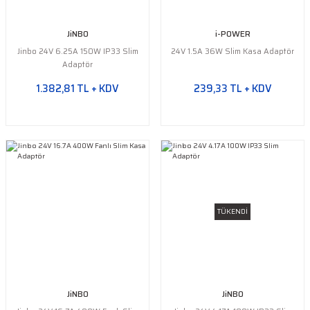
JiNBO
i-POWER
Jinbo 24V 6.25A 150W IP33 Slim
24V 1.5A 36W Slim Kasa Adaptör
Adaptör
1.382,81 TL + KDV
239,33 TL + KDV
TÜKENDİ
JiNBO
JiNBO