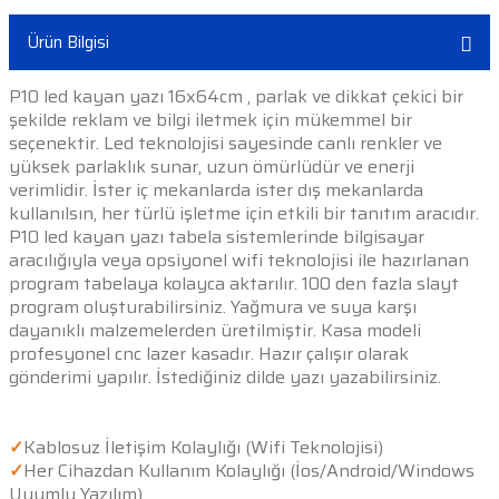
Ürün Bilgisi
P10 led kayan yazı 16x64cm , parlak ve dikkat çekici bir
şekilde reklam ve bilgi iletmek için mükemmel bir
seçenektir. Led teknolojisi sayesinde canlı renkler ve
yüksek parlaklık sunar, uzun ömürlüdür ve enerji
verimlidir. İster iç mekanlarda ister dış mekanlarda
kullanılsın, her türlü işletme için etkili bir tanıtım aracıdır.
P10 led kayan yazı tabela sistemlerinde bilgisayar
aracılığıyla veya opsiyonel wifi teknolojisi ile hazırlanan
program tabelaya kolayca aktarılır. 100 den fazla slayt
program oluşturabilirsiniz. Yağmura ve suya karşı
dayanıklı malzemelerden üretilmiştir. Kasa modeli
profesyonel cnc lazer kasadır. Hazır çalışır olarak
gönderimi yapılır. İstediğiniz dilde yazı yazabilirsiniz.
✓
Kablosuz İletişim Kolaylığı (Wifi Teknolojisi)
✓
Her Cihazdan Kullanım Kolaylığı (İos/Android/Windows
Uyumlu Yazılım)