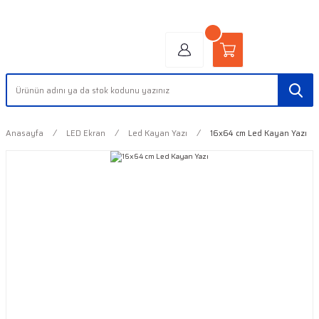
"AYDINLIĞIN YÜZÜ" | "FACE OF LIGHT"
Anasayfa
LED Ekran
Led Kayan Yazı
16x64 cm Led Kayan Yazı