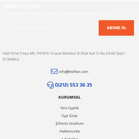
Ürün fiyatı diğer sitelerden daha pahalı.
HABER BÜLTENİ
Bu ürüne benzer farklı alternatifler olmalı.
Yeniliklerden haberdar olmak için haber bültenimize kaydolun
ABONE OL
Gönder
Halil Rıfat Paşa Mh. PERPA Ticaret Merkezi B Blok Kat:13 No:2490 Şişli/
İSTANBUL
info@ledfon.com
0(212) 553 36 35
KURUMSAL
Yeni Üyelik
Üye Girişi
Şifremi Unuttum
Hakkımızda
e-Katalog