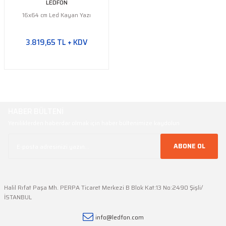
LEDFON
16x64 cm Led Kayan Yazı
3.819,65 TL + KDV
HABER BÜLTENİ
Yeniliklerden haberdar olmak için haber bültenimize kaydolun
ABONE OL
Halil Rıfat Paşa Mh. PERPA Ticaret Merkezi B Blok Kat:13 No:2490 Şişli/
İSTANBUL
info@ledfon.com