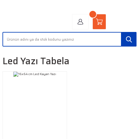
"AYDINLIĞIN YÜZÜ" | "FACE OF LIGHT"
Led Yazı Tabela