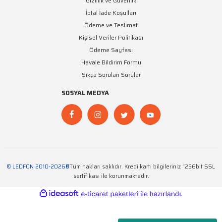
Gizlilik ve Güvenlik
İptal İade Koşulları
Ödeme ve Teslimat
Kişisel Veriler Politikası
JiNBO
Ödeme Sayfası
Jinbo 12V 20A 250W IP67 Dış Mekan Güç Kaynağı
Havale Bildirim Formu
Sıkça Sorulan Sorular
1.450,02 TL + KDV
SOSYAL MEDYA
© LEDFON 2010-2026®
Tüm hakları saklıdır. Kredi kartı bilgileriniz “256bit SSL
sertifikası ile korunmaktadır.
ideasoft
ile
e-
hazırlandı.
ticaret
paketleri