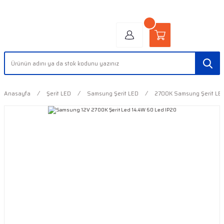
"AYDINLIĞIN YÜZÜ" | "FACE OF LIGHT"
Anasayfa
Şerit LED
Samsung Şerit LED
2700K Samsung Şerit LE