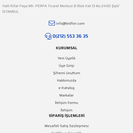
Halil Rıfat Paşa Mh. PERPA Ticaret Merkezi B Blok Kat:13 No:2490 Şişli/
İSTANBUL
LEDFON
info@ledfon.com
Dokunmatik RF Kumandalı Tek Renk LED Dimmer (12V-24V / 30A)
0(212) 553 36 35
999,39 TL + KDV
KURUMSAL
Yeni Üyelik
Üye Girişi
Şifremi Unuttum
Hakkımızda
e-Katalog
Markalar
İletişim Formu
İletişim
SİPARİŞ İŞLEMLERİ
Mesafeli Satış Sözleşmesi