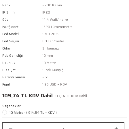
Renk
2700 Kelvin
IP Sınıfı
IP20
Güç
14.4 Watt/metre
Işık Şiddeti
1520 Lümen/metre
Led Modeli
SMD 2835
Led Sayısı
60 Led/metre
Ortam
Silikonsuz
Pcb Genişliği
10 mm
Uzunluk
10 Metre
Hissiyat
Sıcak Günışığı
Garanti Süresi
2 Yıl
Fiyat
1,95 USD + KDV
109,74 TL KDV Dahil
113,14 TL KDV Dahil
Seçenekler
10 Metre - ( 914,54 TL + KDV )