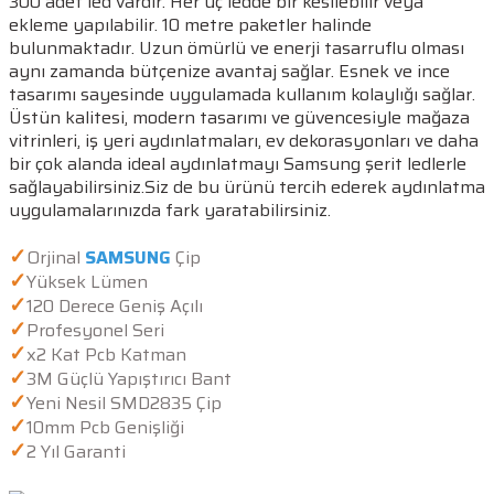
300 adet led vardır. Her üç ledde bir kesilebilir veya
ekleme yapılabilir. 10 metre paketler halinde
bulunmaktadır. Uzun ömürlü ve enerji tasarruflu olması
aynı zamanda bütçenize avantaj sağlar. Esnek ve ince
tasarımı sayesinde uygulamada kullanım kolaylığı sağlar.
Üstün kalitesi, modern tasarımı ve güvencesiyle mağaza
vitrinleri, iş yeri aydınlatmaları, ev dekorasyonları ve daha
bir çok alanda ideal aydınlatmayı Samsung şerit ledlerle
sağlayabilirsiniz.Siz de bu ürünü tercih ederek aydınlatma
uygulamalarınızda fark yaratabilirsiniz.
✓
Orjinal
SAMSUNG
Çip
✓
Yüksek Lümen
✓
120 Derece Geniş Açılı
✓
Profesyonel Seri
✓
x2 Kat Pcb Katman
✓
3M Güçlü Yapıştırıcı Bant
✓
Yeni Nesil SMD2835 Çip
✓
10mm Pcb Genişliği
✓
2 Yıl Garanti