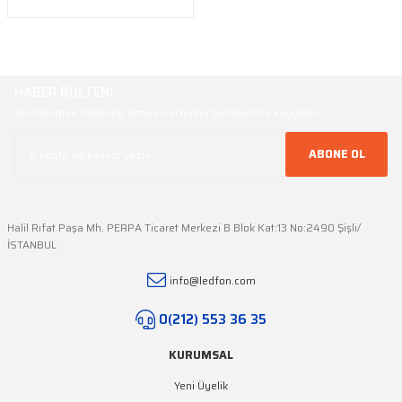
HABER BÜLTENİ
Yeniliklerden haberdar olmak için haber bültenimize kaydolun
ABONE OL
Halil Rıfat Paşa Mh. PERPA Ticaret Merkezi B Blok Kat:13 No:2490 Şişli/
İSTANBUL
info@ledfon.com
0(212) 553 36 35
KURUMSAL
Yeni Üyelik