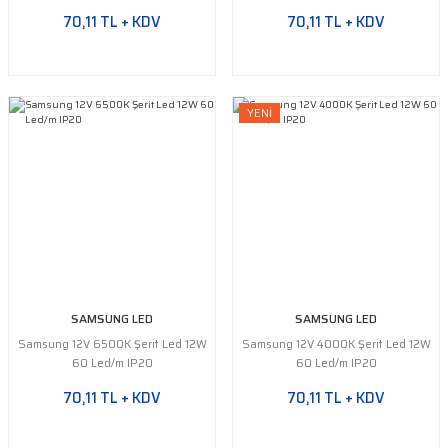
Yeşil Şerit LED
70,11 TL + KDV
70,11 TL + KDV
Turkuaz Şerit LED
SMD Şerit LED Bağlantı
YENİ
Aparatları
SAMSUNG LED
SAMSUNG LED
Samsung 12V 6500K Şerit Led 12W
Samsung 12V 4000K Şerit Led 12W
60 Led/m IP20
60 Led/m IP20
70,11 TL + KDV
70,11 TL + KDV