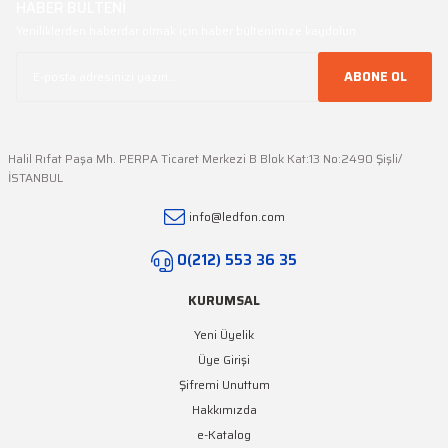
HABER BÜLTENİ
Yeniliklerden haberdar olmak için haber bültenimize kaydolun
ABONE OL
Halil Rıfat Paşa Mh. PERPA Ticaret Merkezi B Blok Kat:13 No:2490 Şişli/
İSTANBUL
info@ledfon.com
0(212) 553 36 35
KURUMSAL
Yeni Üyelik
Üye Girişi
Şifremi Unuttum
Hakkımızda
e-Katalog