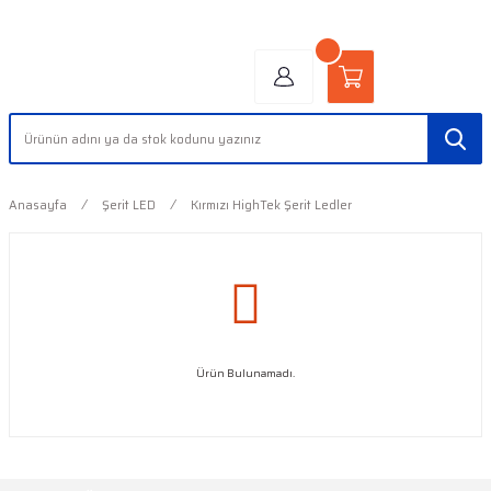
"AYDINLIĞIN YÜZÜ" | "FACE OF LIGHT"
Anasayfa
Şerit LED
Kırmızı HighTek Şerit Ledler
Ürün Bulunamadı.