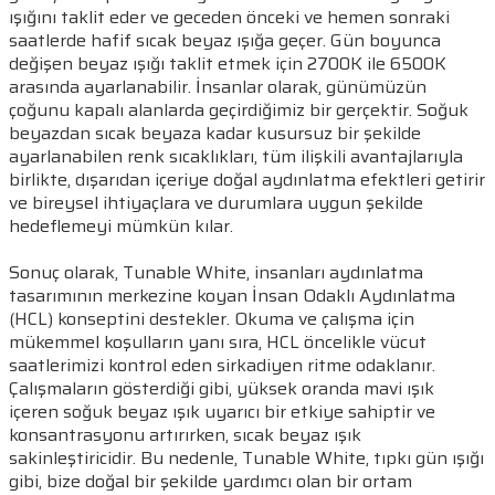
ışığını taklit eder ve geceden önceki ve hemen sonraki
saatlerde hafif sıcak beyaz ışığa geçer. Gün boyunca
değişen beyaz ışığı taklit etmek için 2700K ile 6500K
arasında ayarlanabilir. İnsanlar olarak, günümüzün
çoğunu kapalı alanlarda geçirdiğimiz bir gerçektir. Soğuk
beyazdan sıcak beyaza kadar kusursuz bir şekilde
ayarlanabilen renk sıcaklıkları, tüm ilişkili avantajlarıyla
birlikte, dışarıdan içeriye doğal aydınlatma efektleri getirir
ve bireysel ihtiyaçlara ve durumlara uygun şekilde
hedeflemeyi mümkün kılar.
Sonuç olarak, Tunable White, insanları aydınlatma
tasarımının merkezine koyan İnsan Odaklı Aydınlatma
(HCL) konseptini destekler. Okuma ve çalışma için
mükemmel koşulların yanı sıra, HCL öncelikle vücut
saatlerimizi kontrol eden sirkadiyen ritme odaklanır.
Çalışmaların gösterdiği gibi, yüksek oranda mavi ışık
içeren soğuk beyaz ışık uyarıcı bir etkiye sahiptir ve
konsantrasyonu artırırken, sıcak beyaz ışık
sakinleştiricidir. Bu nedenle, Tunable White, tıpkı gün ışığı
gibi, bize doğal bir şekilde yardımcı olan bir ortam