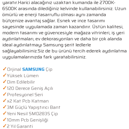
yaratır.Harici alacağınız uzaktan kumanda ile 2700K-
6500K arasında dilediğiniz kelvinde kullanabilirsiniz. Uzun
ömürlü ve enerji tasarruflu olması aynı zamanda
bütçenize avantaj sağlar. Esnek ve ince tasarımı
sayesinde uygulamada zaman kazandırır. Üstün kalitesi,
modern tasarımı ve güvencesiyle mağaza vitrinleri, iş yeri
aydınlatmaları, ev dekorasyonları ve daha bir çok alanda
ideal aydınlatmayı Samsung şerit ledlerle
sağlayabilirsiniz.Siz de bu ürünü tercih ederek aydınlatma
uygulamalarınızda fark yaratabilirsiniz.
✓
Orjinal
SAMSUNG
Çip
✓
Yüksek Lümen
✓
Dim Edilebilir
✓
120 Derece Geniş Açılı
✓
Profesyonel Seri
✓
x2 Kat Pcb Katman
✓
3M Güçlü Yapıştırıcı Bant
✓
Yeni Nesil SMD2835 Çip
✓
10mm Pcb Genişliği
✓
2 Yıl Garanti