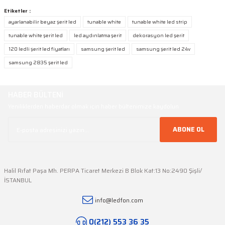
Ürün hakkında henüz soru sorulmamış.
Etiketler :
Ürün resmi kalitesiz, bozuk veya görüntülenemiyor.
ayarlanabilir beyaz şerit led
tunable white
tunable white led strip
Ürün açıklamasında eksik bilgiler bulunuyor.
tunable white şerit led
led aydınlatma şerit
dekorasyon led şerit
Soru Sor
Ürün bilgilerinde hatalar bulunuyor.
120 ledli şerit led fiyatları
samsung şerit led
samsung şerit led 24v
Ürün fiyatı diğer sitelerden daha pahalı.
samsung 2835 şerit led
Bu ürüne benzer farklı alternatifler olmalı.
HABER BÜLTENİ
Yeniliklerden haberdar olmak için haber bültenimize kaydolun
ABONE OL
Gönder
Halil Rıfat Paşa Mh. PERPA Ticaret Merkezi B Blok Kat:13 No:2490 Şişli/
İSTANBUL
info@ledfon.com
LEDFON
RF Kumandalı Tunable White CCT Led Kontrol Cihazı (12V-24V / 20A)
0(212) 553 36 35