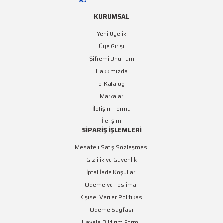
KURUMSAL
1.498,37 TL + KDV
Yeni Üyelik
Üye Girişi
Şifremi Unuttum
Hakkımızda
e-Katalog
Markalar
İletişim Formu
İletişim
SİPARİŞ İŞLEMLERİ
Mesafeli Satış Sözleşmesi
Gizlilik ve Güvenlik
İptal İade Koşulları
Ödeme ve Teslimat
Kişisel Veriler Politikası
Ödeme Sayfası
Havale Bildirim Formu