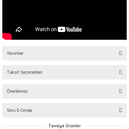
Yorumlar
Taksit Seçenekleri
Bu ürüne ilk yorumu siz yapın!
Önerileriniz
Yorum Yaz
Bu ürünün fiyat bilgisi, resim, ürün açıklamalarında ve diğer konularda
Soru & Cevap
yetersiz gördüğünüz noktaları öneri formunu kullanarak tarafımıza
iletebilirsiniz.
Görüş ve önerileriniz için teşekkür ederiz.
Tavsiye Ürünler