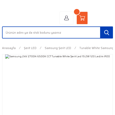
"AYDINLIĞIN YÜZÜ" | "FACE OF LIGHT"
Anasayfa
Şerit LED
Samsung Şerit LED
Tunable White Samsung Ş