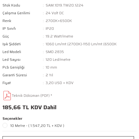
Stok Kodu
SAM.1019.TW20.1224
Çalışma Gerilimi
24 Volt DC
Renk
2700K+6500K
IP Sınıfı
IP20
Güç
19.2 Watt/metre
Işık Şiddeti
1060 Lm/mt.(2700K)-1150 Lm/mt.(6500K
Led Modeli
SMD 2835
Led Sayısı
120 Led/metre
Pcb Genişliği
10 mm
Garanti Süresi
2 Yıl
Fiyat
3,20 USD + KDV
Teknik Döküman (PDF) *
185,66 TL KDV Dahil
Seçenekler
10 Metre - ( 1.547,20 TL + KDV )