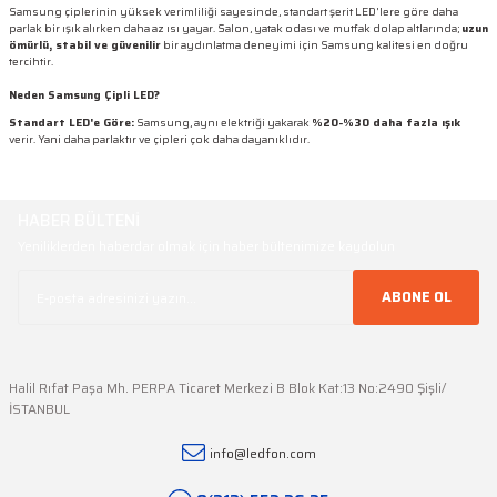
Samsung çiplerinin yüksek verimliliği sayesinde, standart şerit LED'lere göre daha
parlak bir ışık alırken daha az ısı yayar. Salon, yatak odası ve mutfak dolap altlarında;
uzun
ömürlü, stabil ve güvenilir
bir aydınlatma deneyimi için Samsung kalitesi en doğru
tercihtir.
Neden Samsung Çipli LED?
Standart LED'e Göre:
Samsung, aynı elektriği yakarak
%20-%30 daha fazla ışık
verir. Yani daha parlaktır ve çipleri çok daha dayanıklıdır.
HABER BÜLTENİ
Yeniliklerden haberdar olmak için haber bültenimize kaydolun
ABONE OL
Halil Rıfat Paşa Mh. PERPA Ticaret Merkezi B Blok Kat:13 No:2490 Şişli/
İSTANBUL
info@ledfon.com