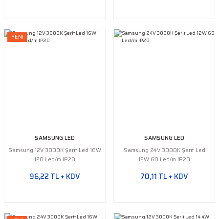
Yeşil Şerit LED
Turkuaz Şerit LED
YENİ
SMD Şerit LED Bağlantı
Aparatları
SAMSUNG LED
SAMSUNG LED
Samsung 12V 3000K Şerit Led 16W
Samsung 24V 3000K Şerit Led
120 Led/m IP20
12W 60 Led/m IP20
96,22 TL + KDV
70,11 TL + KDV