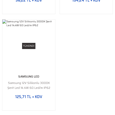
96,22 TL + KDV
154,24 TL + KDV
TÜKENDİ
SAMSUNG LED
Samsung 12V Silikonlu 3000K
Şerit Led 14.4W 60 Led/m IP62
125,71 TL + KDV