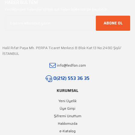
HABER BÜLTENİ
Yeniliklerden haberdar olmak için haber bültenimize kaydolun
ABONE OL
Halil Rıfat Paşa Mh. PERPA Ticaret Merkezi B Blok Kat:13 No:2490 Şişli/
İSTANBUL
info@ledfon.com
0(212) 553 36 35
KURUMSAL
Yeni Üyelik
Üye Girişi
Şifremi Unuttum
Hakkımızda
e-Katalog