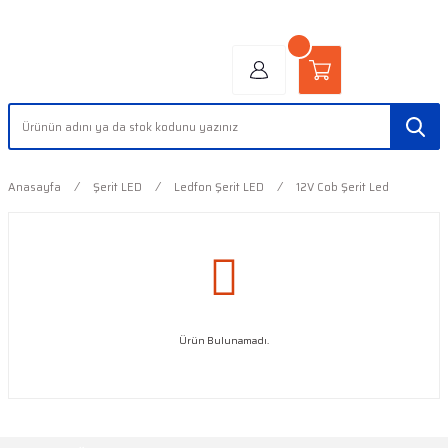
"AYDINLIĞIN YÜZÜ" | "FACE OF LIGHT"
Anasayfa
Şerit LED
Ledfon Şerit LED
12V Cob Şerit Led
Ürün Bulunamadı.