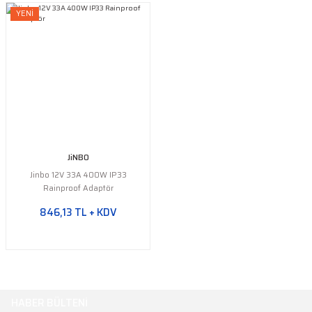
YENİ
JiNBO
Jinbo 12V 33A 400W IP33
Rainproof Adaptör
846,13 TL + KDV
HABER BÜLTENİ