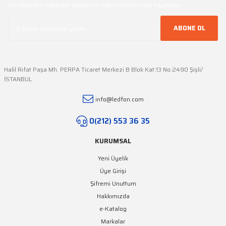
Yeniliklerden haberdar olmak için haber bültenimize kaydolun
ABONE OL
Halil Rıfat Paşa Mh. PERPA Ticaret Merkezi B Blok Kat:13 No:2490 Şişli/
İSTANBUL
info@ledfon.com
0(212) 553 36 35
KURUMSAL
Yeni Üyelik
Üye Girişi
Şifremi Unuttum
Hakkımızda
e-Katalog
Markalar