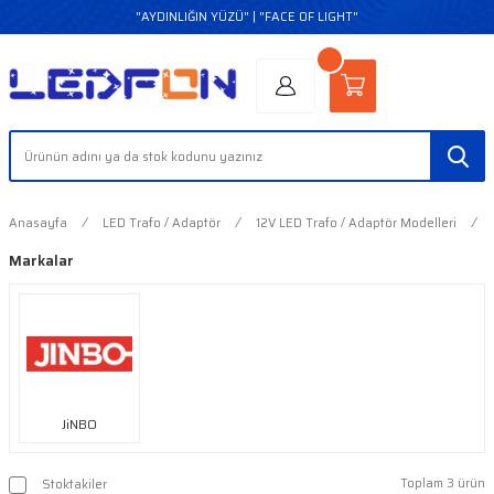
"AYDINLIĞIN YÜZÜ" | "FACE OF LIGHT"
Anasayfa
LED Trafo / Adaptör
12V LED Trafo / Adaptör Modelleri
Markalar
JiNBO
Toplam 3 ürün
Stoktakiler