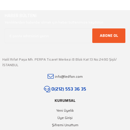
Yeşil Şerit LED
Turkuaz Şerit LED
HABER BÜLTENİ
Yeniliklerden haberdar olmak için haber bültenimize kaydolun
SMD Şerit LED Bağlantı
Aparatları
ABONE OL
Halil Rıfat Paşa Mh. PERPA Ticaret Merkezi B Blok Kat:13 No:2490 Şişli/
İSTANBUL
info@ledfon.com
0(212) 553 36 35
KURUMSAL
Yeni Üyelik
Üye Girişi
Şifremi Unuttum