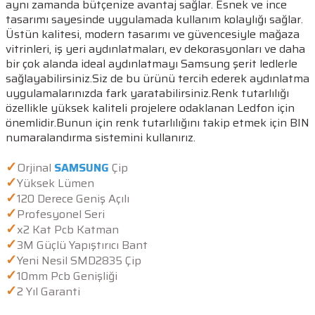
aynı zamanda bütçenize avantaj sağlar. Esnek ve ince
tasarımı sayesinde uygulamada kullanım kolaylığı sağlar.
Üstün kalitesi, modern tasarımı ve güvencesiyle mağaza
vitrinleri, iş yeri aydınlatmaları, ev dekorasyonları ve daha
bir çok alanda ideal aydınlatmayı Samsung şerit ledlerle
sağlayabilirsiniz.Siz de bu ürünü tercih ederek aydınlatma
uygulamalarınızda fark yaratabilirsiniz.Renk tutarlılığı
özellikle yüksek kaliteli projelere odaklanan Ledfon için
önemlidir.Bunun için renk tutarlılığını takip etmek için BIN
numaralandırma sistemini kullanırız.
✓
Orjinal
SAMSUNG
Çip
✓
Yüksek Lümen
✓
120 Derece Geniş Açılı
✓
Profesyonel Seri
✓
x2 Kat Pcb Katman
✓
3M Güçlü Yapıştırıcı Bant
✓
Yeni Nesil SMD2835 Çip
✓
10mm Pcb Genişliği
✓
2 Yıl Garanti