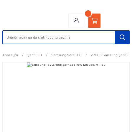
"AYDINLIĞIN YÜZÜ" | "FACE OF LIGHT"
Anasayfa
Şerit LED
Samsung Şerit LED
2700K Samsung Şerit LE