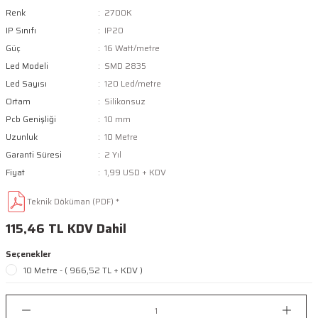
Renk
2700K
IP Sınıfı
IP20
Güç
16 Watt/metre
Led Modeli
SMD 2835
Led Sayısı
120 Led/metre
Ortam
Silikonsuz
Pcb Genişliği
10 mm
Uzunluk
10 Metre
Garanti Süresi
2 Yıl
Fiyat
1,99 USD + KDV
Teknik Döküman (PDF) *
115,46 TL KDV Dahil
Seçenekler
10 Metre - ( 966,52 TL + KDV )