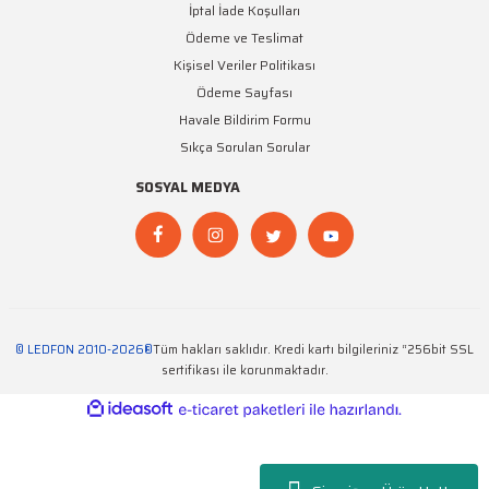
İptal İade Koşulları
Ödeme ve Teslimat
Kişisel Veriler Politikası
JiNBO
Ödeme Sayfası
Jinbo 12V 20A 250W IP67 Dış Mekan Güç Kaynağı
Havale Bildirim Formu
Sıkça Sorulan Sorular
1.450,02 TL + KDV
SOSYAL MEDYA
© LEDFON 2010-2026®
Tüm hakları saklıdır. Kredi kartı bilgileriniz “256bit SSL
sertifikası ile korunmaktadır.
ideasoft
ile
e-
hazırlandı.
ticaret
paketleri