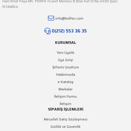
Halil Rıfat Paşa Mh. PERPA Ticaret Merkezi B Blok Kat:13 No:2490 Şişli/
İSTANBUL
LEDFON
info@ledfon.com
Dokunmatik RF Kumandalı Tek Renk LED Dimmer (12V-24V / 30A)
0(212) 553 36 35
999,39 TL + KDV
KURUMSAL
Yeni Üyelik
Üye Girişi
Şifremi Unuttum
Hakkımızda
e-Katalog
Markalar
İletişim Formu
İletişim
SİPARİŞ İŞLEMLERİ
Mesafeli Satış Sözleşmesi
Gizlilik ve Güvenlik