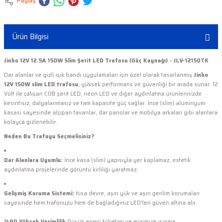
Paylaş
Ürün Bilgisi
Jinbo 12V 12.5A 150W Slim Şerit LED Trafosu (Güç Kaynağı) - JLV-12150TK
Dar alanlar ve gizli ışık bandı uygulamaları için özel olarak tasarlanmış
Jinbo
12V 150W slim LED trafosu
, yüksek performans ve güvenliği bir arada sunar. 12
Volt ile çalışan COB şerit LED, neon LED ve diğer aydınlatma ürünlerinizde
kesintisiz, dalgalanmasız ve tam kapasite güç sağlar. İnce (slim) alüminyum
kasası sayesinde alçıpan tavanlar, dar panolar ve mobilya arkaları gibi alanlara
kolayca gizlenebilir.
Neden Bu Trafoyu Seçmelisiniz?
Dar Alanlara Uyumlu:
İnce kasa (slim) yapısıyla yer kaplamaz, estetik
aydınlatma projelerinde görüntü kirliliği yaratmaz.
Gelişmiş Koruma Sistemi:
Kısa devre, aşırı yük ve aşırı gerilim korumaları
sayesinde hem trafonuzu hem de bağladığınız LED'leri güven altına alır.
%90 Yüksek Verimlilik
Düşük enerji tüketimi ve minimum ısınma