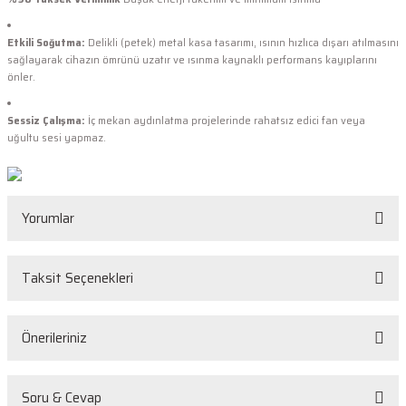
Etkili Soğutma:
Delikli (petek) metal kasa tasarımı, ısının hızlıca dışarı atılmasını
sağlayarak cihazın ömrünü uzatır ve ısınma kaynaklı performans kayıplarını
önler.
Sessiz Çalışma:
İç mekan aydınlatma projelerinde rahatsız edici fan veya
uğultu sesi yapmaz.
Yorumlar
Taksit Seçenekleri
Bu ürüne ilk yorumu siz yapın!
Önerileriniz
Yorum Yaz
Bu ürünün fiyat bilgisi, resim, ürün açıklamalarında ve diğer konularda
Soru & Cevap
yetersiz gördüğünüz noktaları öneri formunu kullanarak tarafımıza