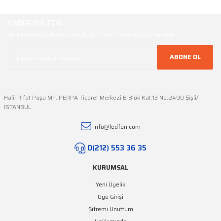
Ürün fiyatı diğer sitelerden daha pahalı.
Bu ürüne benzer farklı alternatifler olmalı.
HABER BÜLTENİ
Yeniliklerden haberdar olmak için haber bültenimize kaydolun
ABONE OL
Gönder
Halil Rıfat Paşa Mh. PERPA Ticaret Merkezi B Blok Kat:13 No:2490 Şişli/
İSTANBUL
info@ledfon.com
0(212) 553 36 35
KURUMSAL
Yeni Üyelik
Üye Girişi
Şifremi Unuttum