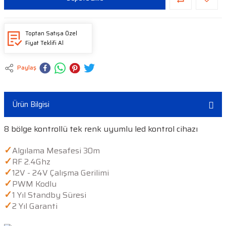
Toptan Satışa Özel
Fiyat Teklifi Al
Paylaş
Ürün Bilgisi
8 bölge kontrollü tek renk uyumlu led kontrol cihazı
✓
Algılama Mesafesi 30m
✓
RF 2.4Ghz
✓
12V - 24V Çalışma Gerilimi
✓
PWM Kodlu
✓
1 Yıl Standby Süresi
✓
2 Yıl Garanti