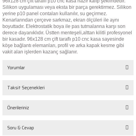
96x128 cm çift taraflı p10 cnc kasa hazır kalıp şeklindedir.
Silikon uygulaması veya eksta bir parça gerektirmez. Silikon
yerine p10 panel contaları kullanılır, su geçirmez.
Kenarlarından çerçeve sarkmaz, ekran ölçüleri ile aynı
boyuttadır. Elektrostatik boya ile pas tutmalarına karşı son
derece dayanıklıdır. Üstten menteşeli,alttan kilitli profesyonel
bir kasadır. 96x128 cm çift taraflı p10 cnc kasa sayesinde
köşe bağlantı elemanları, profil ve arka kapak kesme gibi
vakit alan işlerden kazanç sağlanır.
Yorumlar
Taksit Seçenekleri
Bu ürüne ilk yorumu siz yapın!
Önerileriniz
Yorum Yaz
Bu ürünün fiyat bilgisi, resim, ürün açıklamalarında ve diğer konularda
Soru & Cevap
yetersiz gördüğünüz noktaları öneri formunu kullanarak tarafımıza
iletebilirsiniz.