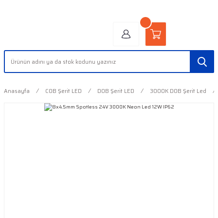
"AYDINLIĞIN YÜZÜ" | "FACE OF LIGHT"
Anasayfa
COB Şerit LED
DOB Şerit LED
3000K DOB Şerit Led