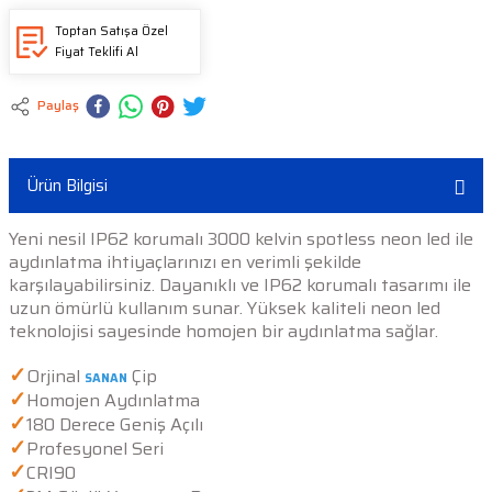
Toptan Satışa Özel
Fiyat Teklifi Al
Paylaş
Ürün Bilgisi
Yeni nesil IP62 korumalı 3000 kelvin spotless neon led ile
aydınlatma ihtiyaçlarınızı en verimli şekilde
karşılayabilirsiniz. Dayanıklı ve IP62 korumalı tasarımı ile
uzun ömürlü kullanım sunar. Yüksek kaliteli neon led
teknolojisi sayesinde homojen bir aydınlatma sağlar.
✓
Orjinal
Çip
SANAN
✓
Homojen Aydınlatma
✓
180 Derece Geniş Açılı
✓
Profesyonel Seri
✓
CRI90