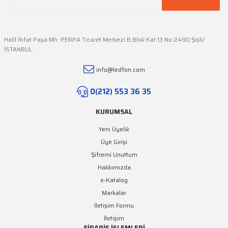
Halil Rıfat Paşa Mh. PERPA Ticaret Merkezi B Blok Kat:13 No:2490 Şişli/
İSTANBUL
Gönder
info@ledfon.com
0(212) 553 36 35
KURUMSAL
Yeni Üyelik
Üye Girişi
Şifremi Unuttum
Hakkımızda
e-Katalog
Markalar
İletişim Formu
İletişim
SİPARİŞ İŞLEMLERİ