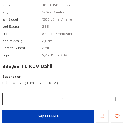
Renk
3000-3500 Kelvin
Güç
12 Watt/metre
Işık Şiddeti
1380 Lümen/metre
Led Sayısı
288
Ölçü
8mmx4.5mmx5mt
Kesim Aralığı
2,8cm
Garanti Süresi
2 Yıl
Fiyat
5,75 USD + KDV
333,62 TL KDV Dahil
Seçenekler
5 Metre - ( 1.390,06 TL + KDV )
Sepete Ekle