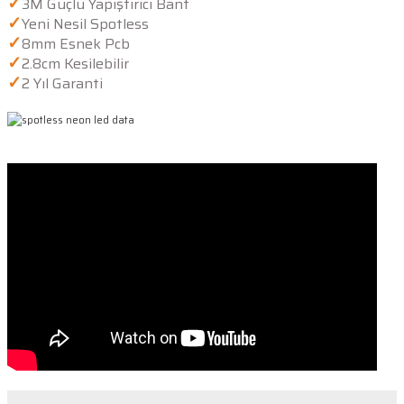
✓
3M Güçlü Yapıştırıcı Bant
✓
Yeni Nesil Spotless
✓
8mm Esnek Pcb
✓
2.8cm Kesilebilir
✓
2 Yıl Garanti