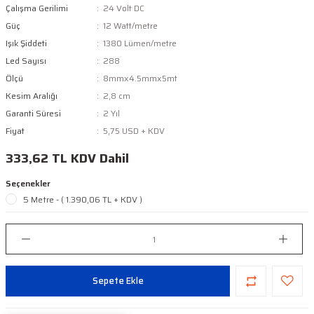
Çalışma Gerilimi
24 Volt DC
Güç
12 Watt/metre
Işık Şiddeti
1380 Lümen/metre
Led Sayısı
288
Ölçü
8mmx4.5mmx5mt
Kesim Aralığı
2,8 cm
Garanti Süresi
2 Yıl
Fiyat
5,75 USD + KDV
333,62 TL KDV Dahil
Seçenekler
5 Metre - ( 1.390,06 TL + KDV )
Sepete Ekle