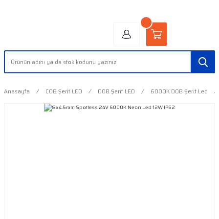
"AYDINLIĞIN YÜZÜ" | "FACE OF LIGHT"
Anasayfa
COB Şerit LED
DOB Şerit LED
6000K DOB Şerit Led