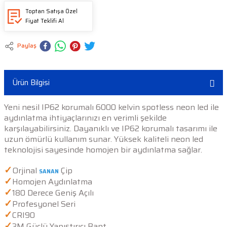
Toptan Satışa Özel
Fiyat Teklifi Al
Paylaş
Ürün Bilgisi
Yeni nesil IP62 korumalı 6000 kelvin spotless neon led ile
aydınlatma ihtiyaçlarınızı en verimli şekilde
karşılayabilirsiniz. Dayanıklı ve IP62 korumalı tasarımı ile
uzun ömürlü kullanım sunar. Yüksek kaliteli neon led
teknolojisi sayesinde homojen bir aydınlatma sağlar.
✓
Orjinal
Çip
SANAN
✓
Homojen Aydınlatma
✓
180 Derece Geniş Açılı
✓
Profesyonel Seri
✓
CRI90
✓
3M Güçlü Yapıştırıcı Bant