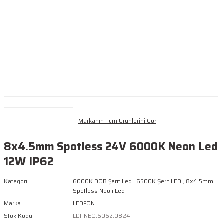
Markanın Tüm Ürünlerini Gör
8x4.5mm Spotless 24V 6000K Neon Led
12W IP62
Kategori
6000K DOB Şerit Led
,
6500K Şerit LED
,
8x4.5mm
Spotless Neon Led
Marka
LEDFON
Stok Kodu
LDF.NEO.6062.0824