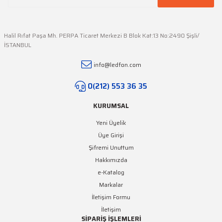
Halil Rıfat Paşa Mh. PERPA Ticaret Merkezi B Blok Kat:13 No:2490 Şişli/
İSTANBUL
Gönder
info@ledfon.com
0(212) 553 36 35
KURUMSAL
Yeni Üyelik
Üye Girişi
Şifremi Unuttum
Hakkımızda
e-Katalog
Markalar
İletişim Formu
İletişim
SİPARİŞ İŞLEMLERİ