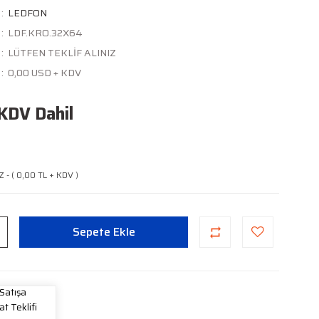
LEDFON
LDF.KRO.32X64
LÜTFEN TEKLİF ALINIZ
0,00 USD + KDV
KDV Dahil
Z - ( 0,00 TL + KDV )
Sepete Ekle
Satışa
at Teklifi