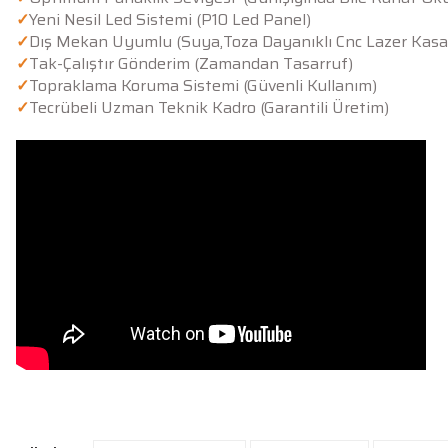
✓
Yeni Nesil Led Sistemi (P10 Led Panel)
✓
Dış Mekan Uyumlu (Suya,Toza Dayanıklı Cnc Lazer Kasa
✓
Tak-Çalıştır Gönderim (Zamandan Tasarruf)
✓
Topraklama Koruma Sistemi (Güvenli Kullanım)
✓
Tecrübeli Uzman Teknik Kadro (Garantili Üretim)
Bu ürünün fiyat bilgisi, resim, ürün açıklamalarında ve diğer konularda y