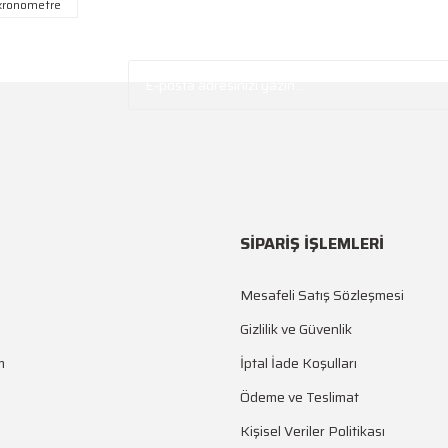
 kronometre
Ürün hakkında henüz soru sorulmamış.
Bu ürüne ilk yorumu siz yapın!
Yorum Yaz
Soru Sor
SİPARİŞ İŞLEMLERİ
Mesafeli Satış Sözleşmesi
Gönder
Gizlilik ve Güvenlik
m
İptal İade Koşulları
Ödeme ve Teslimat
Kişisel Veriler Politikası