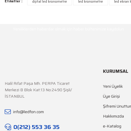
Etiketler :
dijital led kronometre
led kronometre
led ekran
Görüş ve önerileriniz için teşekkür ederiz.
Ürün resmi kalitesiz, bozuk veya görüntülenemiyor.
HABER BÜLTENİ
Yeniliklerden haberdar olmak için haber bültenimize kaydolun
Ürün açıklamasında eksik bilgiler bulunuyor.
Ürün bilgilerinde hatalar bulunuyor.
Ürün fiyatı diğer sitelerden daha pahalı.
Bu ürüne benzer farklı alternatifler olmalı.
KURUMSAL
Halil Rıfat Paşa Mh. PERPA Ticaret
Yeni Üyelik
Merkezi B Blok Kat:13 No:2490 Şişli/
İSTANBUL
Üye Girişi
Şifremi Unuttu
info@ledfon.com
Hakkımızda
0(212) 553 36 35
e-Katalog