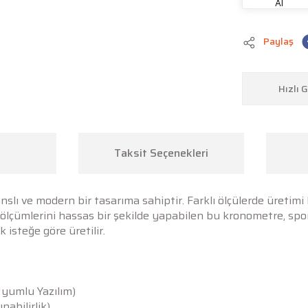
Al
Paylaş
Hızlı 
Taksit Seçenekleri
slı ve modern bir tasarıma sahiptir. Farklı ölçülerde üretim
ye ölçümlerini hassas bir şekilde yapabilen bu kronometre, spo
 isteğe göre üretilir.
Uyumlu Yazılım)
abilirlik)