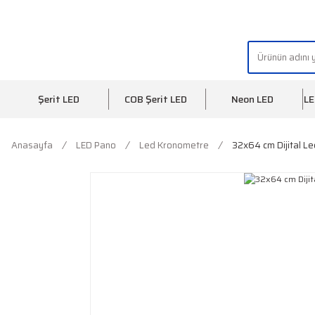
"AYDINLIĞIN YÜZÜ" | "FACE OF LIGHT"
Şerit LED
COB Şerit LED
Neon LED
LE
Anasayfa
LED Pano
Led Kronometre
32x64 cm Dijital L