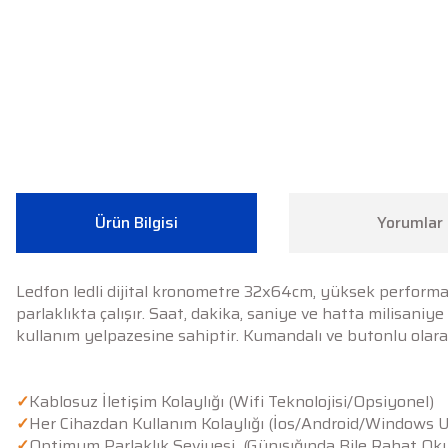
Ürün Bilgisi
Yorumlar
Ledfon ledli dijital kronometre 32x64cm, yüksek performan
parlaklıkta çalışır. Saat, dakika, saniye ve hatta milisani
kullanım yelpazesine sahiptir. Kumandalı ve butonlu olarak
✓
Kablosuz İletişim Kolaylığı (Wifi Teknolojisi/Opsiyonel)
✓
Her Cihazdan Kullanım Kolaylığı (İos/Android/Windows 
✓
Optimum Parlaklık Seviyesi (Günışığında Bile Rahat Okun