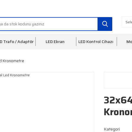
info@ledfon.com
0(212) 553 3
D Trafo / Adaptör
LED Ekran
LED Kontrol Cihazı
Mo
ed Kronometre
32x64 
Krono
Kategori