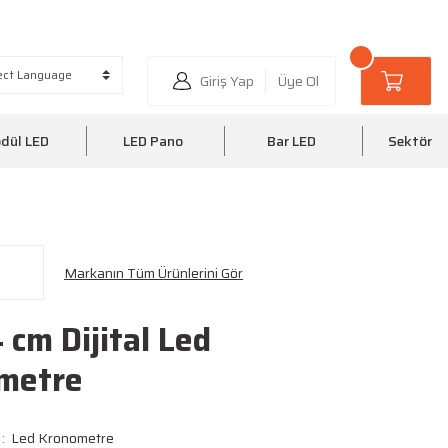
6 35
0510 220 20 25
Giriş Yap
Üye Ol
dül LED
LED Pano
Bar LED
Sektörel
Markanın Tüm Ürünlerini Gör
cm Dijital Led
metre
Led Kronometre