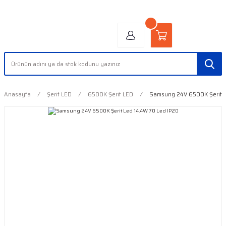
"AYDINLIĞIN YÜZÜ" | "FACE OF LIGHT"
Anasayfa
Şerit LED
6500K Şerit LED
Samsung 24V 6500K Şerit L