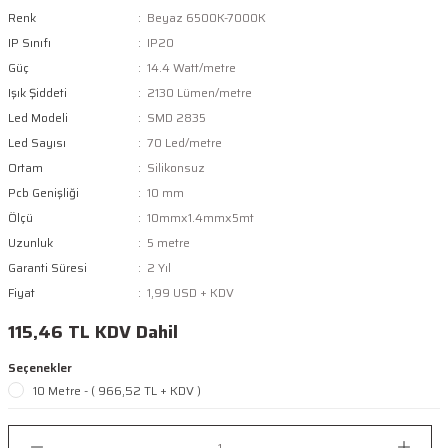
Renk
Beyaz 6500K-7000K
IP Sınıfı
IP20
Güç
14.4 Watt/metre
Işık Şiddeti
2130 Lümen/metre
Led Modeli
SMD 2835
Led Sayısı
70 Led/metre
Ortam
Silikonsuz
Pcb Genişliği
10 mm
Ölçü
10mmx1.4mmx5mt
Uzunluk
5 metre
Garanti Süresi
2 Yıl
Fiyat
1,99 USD + KDV
115,46 TL KDV Dahil
Seçenekler
10 Metre - ( 966,52 TL + KDV )