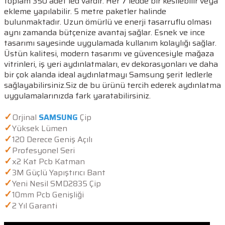
toplam 350 adet led vardır. Her 7 ledde bir kesilebilir veya
ekleme yapılabilir. 5 metre paketler halinde
bulunmaktadır. Uzun ömürlü ve enerji tasarruflu olması
aynı zamanda bütçenize avantaj sağlar. Esnek ve ince
tasarımı sayesinde uygulamada kullanım kolaylığı sağlar.
Üstün kalitesi, modern tasarımı ve güvencesiyle mağaza
vitrinleri, iş yeri aydınlatmaları, ev dekorasyonları ve daha
bir çok alanda ideal aydınlatmayı Samsung şerit ledlerle
sağlayabilirsiniz.Siz de bu ürünü tercih ederek aydınlatma
uygulamalarınızda fark yaratabilirsiniz.
✓
Orjinal
SAMSUNG
Çip
✓
Yüksek Lümen
✓
120 Derece Geniş Açılı
✓
Profesyonel Seri
✓
x2 Kat Pcb Katman
✓
3M Güçlü Yapıştırıcı Bant
✓
Yeni Nesil SMD2835 Çip
✓
10mm Pcb Genişliği
✓
2 Yıl Garanti