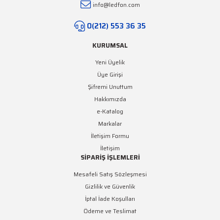
info@ledfon.com
616,46 TL + KDV
0(212) 553 36 35
KURUMSAL
Yeni Üyelik
Üye Girişi
Şifremi Unuttum
Hakkımızda
e-Katalog
Markalar
İletişim Formu
İletişim
SİPARİŞ İŞLEMLERİ
Mesafeli Satış Sözleşmesi
Gizlilik ve Güvenlik
İptal İade Koşulları
Ödeme ve Teslimat