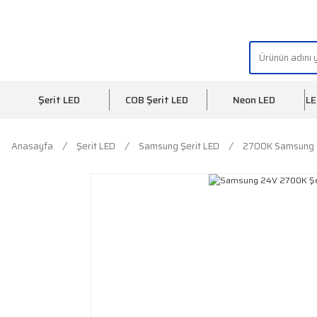
"AYDINLIĞIN YÜZÜ" | "FACE OF LIGHT"
Şerit LED
COB Şerit LED
Neon LED
LE
Anasayfa
Şerit LED
Samsung Şerit LED
2700K Samsung Ş