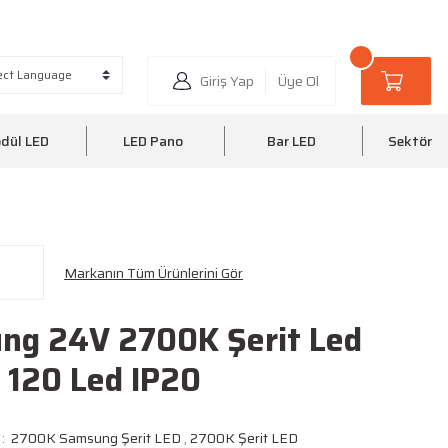
6 35
0510 220 20 25
Giriş Yap
Üye Ol
dül LED
LED Pano
Bar LED
Sektörel
Markanın Tüm Ürünlerini Gör
ng 24V 2700K Şerit Led
 120 Led IP20
2700K Samsung Şerit LED
,
2700K Şerit LED