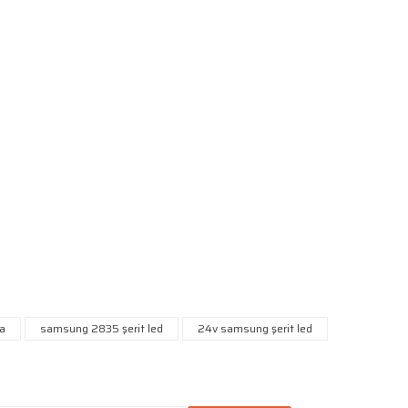
niz.
a
samsung 2835 şerit led
24v samsung şerit led