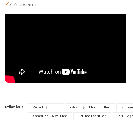
✓
2 Yıl Garanti
Bu ürünün fiyat bilgisi, resim, ürün açıklamalarında ve diğer konularda y
Etiketler :
24 volt şerit led
24 volt şerit led fiyatları
samsun
Görüş ve önerileriniz için teşekkür ederiz.
samsung 24 volt led
120 ledli şerit led
2700k şer
Ürün resmi kalitesiz, bozuk veya görüntülenemiyor.