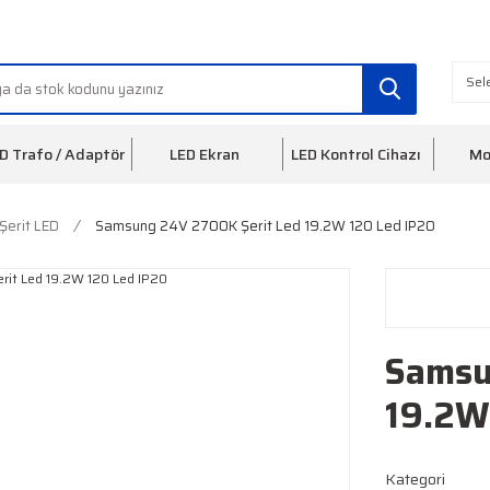
info@ledfon.com
0(212) 553 3
D Trafo / Adaptör
LED Ekran
LED Kontrol Cihazı
Mo
erit LED
Samsung 24V 2700K Şerit Led 19.2W 120 Led IP20
Samsu
19.2W
Kategori