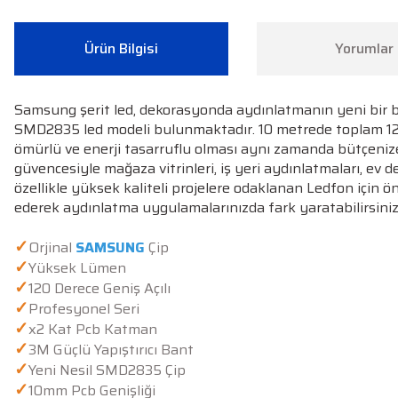
Ürün Bilgisi
Yorumlar
Samsung şerit led, dekorasyonda aydınlatmanın yeni bir b
SMD2835 led modeli bulunmaktadır. 10 metrede toplam 1200 
ömürlü ve enerji tasarruflu olması aynı zamanda bütçeniz
güvencesiyle mağaza vitrinleri, iş yeri aydınlatmaları, ev d
özellikle yüksek kaliteli projelere odaklanan Ledfon için ö
ederek aydınlatma uygulamalarınızda fark yaratabilirsiniz
✓
Orjinal
SAMSUNG
Çip
✓
Yüksek Lümen
✓
120 Derece Geniş Açılı
✓
Profesyonel Seri
✓
x2 Kat Pcb Katman
✓
3M Güçlü Yapıştırıcı Bant
✓
Yeni Nesil SMD2835 Çip
✓
10mm Pcb Genişliği