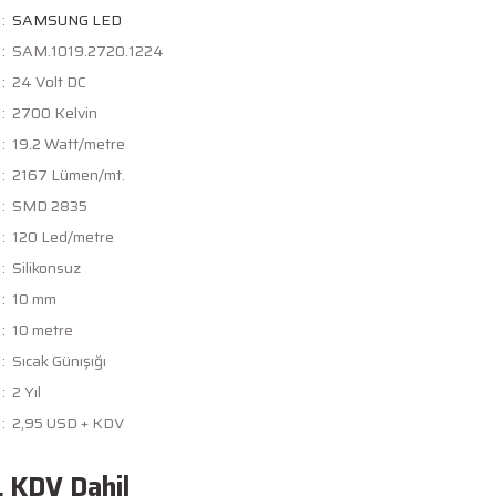
SAMSUNG LED
SAM.1019.2720.1224
24 Volt DC
2700 Kelvin
19.2 Watt/metre
2167 Lümen/mt.
SMD 2835
120 Led/metre
Silikonsuz
10 mm
10 metre
Sıcak Günışığı
2 Yıl
2,95 USD + KDV
L KDV Dahil