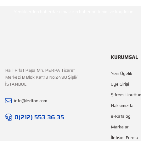
HABER BÜLTENİ
Ürün açıklamasında eksik bilgiler bulunuyor.
Yeniliklerden haberdar olmak için haber bültenimize kaydolun
Ürün bilgilerinde hatalar bulunuyor.
Ürün fiyatı diğer sitelerden daha pahalı.
Bu ürüne benzer farklı alternatifler olmalı.
KURUMSAL
Halil Rıfat Paşa Mh. PERPA Ticaret
Yeni Üyelik
Merkezi B Blok Kat:13 No:2490 Şişli/
İSTANBUL
Üye Girişi
Şifremi Unuttu
info@ledfon.com
Hakkımızda
0(212) 553 36 35
e-Katalog
Markalar
İletişim Formu