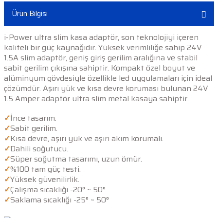
Ürün Bilgisi
i-Power ultra slim kasa adaptör, son teknolojiyi içeren
kaliteli bir güç kaynağıdır. Yüksek verimliliğe sahip 24V
1.5A slim adaptör, geniş giriş gerilim aralığına ve stabil
sabit gerilim çıkışına sahiptir. Kompakt özel boyut ve
alüminyum gövdesiyle özellikle led uygulamaları için ideal
çözümdür. Aşırı yük ve kısa devre koruması bulunan 24V
1.5 Amper adaptör ultra slim metal kasaya sahiptir.
✓
İnce tasarım.
✓
Sabit gerilim.
✓
Kısa devre, aşırı yük ve aşırı akım korumalı.
✓
Dahili soğutucu.
✓
Süper soğutma tasarımı, uzun ömür.
✓
%100 tam güç testi.
✓
Yüksek güvenilirlik.
✓
Çalışma sıcaklığı -20° ~ 50°
✓
Saklama sıcaklığı -25° ~ 50°