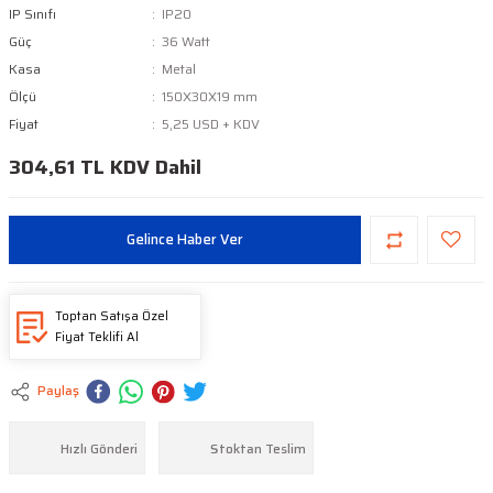
IP Sınıfı
IP20
Güç
36 Watt
Kasa
Metal
Ölçü
150X30X19 mm
Fiyat
5,25 USD + KDV
304,61 TL KDV Dahil
Gelince Haber Ver
Toptan Satışa Özel
Fiyat Teklifi Al
Paylaş
Hızlı Gönderi
Stoktan Teslim