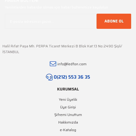
HABER BÜLTENİ
Bu ürüne benzer farklı alternatifler olmalı.
Yeniliklerden haberdar olmak için haber bültenimize kaydolun
ABONE OL
Gönder
Halil Rıfat Paşa Mh. PERPA Ticaret Merkezi B Blok Kat:13 No:2490 Şişli/
İSTANBUL
info@ledfon.com
0(212) 553 36 35
KURUMSAL
Yeni Üyelik
Üye Girişi
Şifremi Unuttum
Hakkımızda
e-Katalog