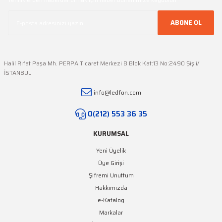
Ürün fiyatı diğer sitelerden daha pahalı.
Bu ürüne benzer farklı alternatifler olmalı.
ABONE OL
Halil Rıfat Paşa Mh. PERPA Ticaret Merkezi B Blok Kat:13 No:2490 Şişli/
İSTANBUL
Gönder
info@ledfon.com
0(212) 553 36 35
KURUMSAL
Yeni Üyelik
Üye Girişi
Şifremi Unuttum
Hakkımızda
e-Katalog
Markalar