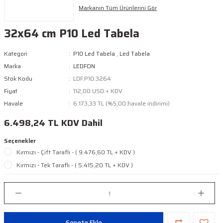
Yeşil Şerit LED
Markanın Tüm Ürünlerini Gör
Turkuaz Şerit LED
32x64 cm P10 Led Tabela
SMD Şerit LED Bağlantı
Kategori
P10 Led Tabela
,
Led Tabela
Aparatları
Marka
LEDFON
Stok Kodu
LDF.P10.3264
Fiyat
112,00 USD + KDV
Havale
6.173,33 TL (%5,00 havale indirimi)
6.498,24 TL KDV Dahil
Seçenekler
Kırmızı - Çift Taraflı - ( 9.476,60 TL + KDV )
Kırmızı - Tek Taraflı - ( 5.415,20 TL + KDV )
Sepete Ekle