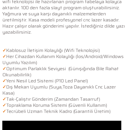
wifi teknolojisi ile hazırlanan program tabelaya kolayca
aktarılır. 100 den fazla slayt program oluşturabilirsiniz.
Yağmura ve suya karşı dayanıklı malzemelerden
üretilmiştir. Kasa modeli profesyonel cnc lazer kasadır.
Hazır çalışır olarak gönderimi yapılır. İstediğiniz dilde yazı
yazabilirsiniz.
✓
Kablosuz İletişim Kolaylığı (Wifi Teknolojisi)
✓
Her Cihazdan Kullanım Kolaylığı (İos/Android/Windows
Uyumlu Yazılım)
✓
Optimum Parlaklık Seviyesi (Günışığında Bile Rahat
Okunabilirlik)
✓
Yeni Nesil Led Sistemi (P10 Led Panel)
✓
Dış Mekan Uyumlu (Suya,Toza Dayanıklı Cnc Lazer
Kasa)
✓
Tak-Çalıştır Gönderim (Zamandan Tasarruf)
✓
Topraklama Koruma Sistemi (Güvenli Kullanım)
✓
Tecrübeli Uzman Teknik Kadro (Garantili Üretim)