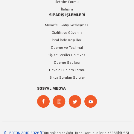
İletişim Formu
İletişim
SİPARİŞ İŞLEMLERİ
Mesafeli Satış Sözleşmesi
Gizlilik ve Güvenlik
İptal İade Koşulları
Ödeme ve Teslimat
Kişisel Veriler Politikası
Ödeme Sayfası
Havale Bildirim Formu
Sıkça Sorulan Sorular
SOSYAL MEDYA
© LEDFON 2010-2026®
Tüm hakları saklıdır. Kredi kartı bilgileriniz “256bit SSL