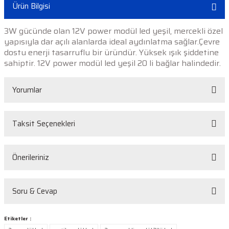
Ürün Bilgisi
3W gücünde olan 12V power modül led yeşil, mercekli özel
yapısıyla dar açılı alanlarda ideal aydınlatma sağlar.Çevre
dostu enerji tasarruflu bir üründür. Yüksek ışık şiddetine
sahiptir.
12V power modül led yeşil
20 li bağlar halindedir.
Yorumlar
Taksit Seçenekleri
Bu ürüne ilk yorumu siz yapın!
Önerileriniz
Yorum Yaz
Bu ürünün fiyat bilgisi, resim, ürün açıklamalarında ve diğer konularda
Soru & Cevap
yetersiz gördüğünüz noktaları öneri formunu kullanarak tarafımıza
iletebilirsiniz.
Görüş ve önerileriniz için teşekkür ederiz.
Etiketler :