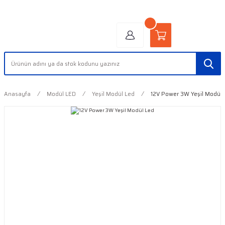
"AYDINLIĞIN YÜZÜ" | "FACE OF LIGHT"
Anasayfa
Modül LED
Yeşil Modül Led
12V Power 3W Yeşil Modül 