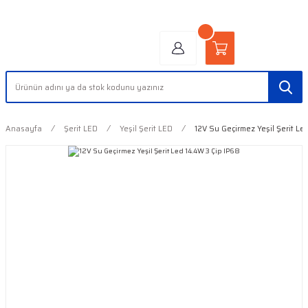
"AYDINLIĞIN YÜZÜ" | "FACE OF LIGHT"
Anasayfa
Şerit LED
Yeşil Şerit LED
12V Su Geçirmez Yeşil Şerit Le