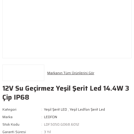
Markanın Tüm Ürünlerini Gör
12V Su Geçirmez Yeşil Şerit Led 14.4W 3
Çip IP68
Kategori
Yeşil Şerit LED
,
Yeşil Ledfon Şerit Led
Marka
LEDFON
Stok Kodu
LDF.5050.G068.6012
Garanti Süresi
3 Yıl