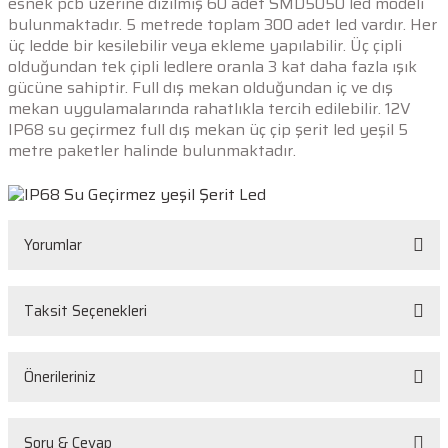
esnek pcb üzerine dizilmiş 60 adet SMD5050 led modeli
bulunmaktadır. 5 metrede toplam 300 adet led vardır. Her
üç ledde bir kesilebilir veya ekleme yapılabilir. Üç çipli
olduğundan tek çipli ledlere oranla 3 kat daha fazla ışık
gücüne sahiptir. Full dış mekan olduğundan iç ve dış
mekan uygulamalarında rahatlıkla tercih edilebilir.
12V
IP68 su geçirmez full dış mekan üç çip şerit led yeşil
5
metre paketler halinde bulunmaktadır.
Yorumlar
Taksit Seçenekleri
Bu ürüne ilk yorumu siz yapın!
Önerileriniz
Yorum Yaz
Bu ürünün fiyat bilgisi, resim, ürün açıklamalarında ve diğer konularda
Soru & Cevap
yetersiz gördüğünüz noktaları öneri formunu kullanarak tarafımıza