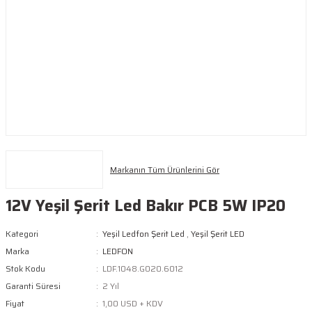
Markanın Tüm Ürünlerini Gör
12V Yeşil Şerit Led Bakır PCB 5W IP20
Kategori
Yeşil Ledfon Şerit Led
,
Yeşil Şerit LED
Marka
LEDFON
Stok Kodu
LDF.1048.G020.6012
Garanti Süresi
2 Yıl
Fiyat
1,00 USD + KDV