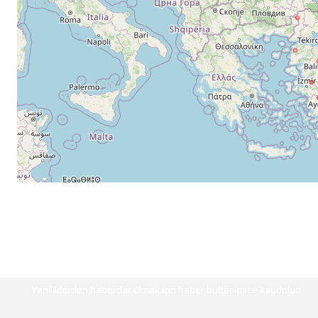
HABER BÜLTENİ
Yeniliklerden haberdar olmak için haber bültenimize kaydolun