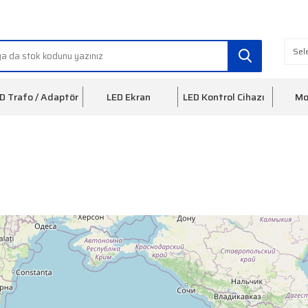
info@ledfon.com
0(212) 553 3
D Trafo / Adaptör
LED Ekran
LED Kontrol Cihazı
Mo