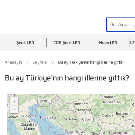
"AYDINLIĞIN YÜZÜ" | "FACE OF LIGHT"
Şerit LED
COB Şerit LED
Neon LED
LE
Anasayfa
Sayfalar
Bu ay Türkiye'nin hangi illerine gittik?
Bu ay Türkiye'nin hangi illerine gittik?