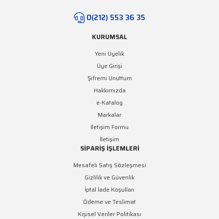
Yeşil Şerit LED
0(212) 553 36 35
Turkuaz Şerit LED
KURUMSAL
SMD Şerit LED Bağlantı
Yeni Üyelik
Aparatları
Üye Girişi
Şifremi Unuttum
Hakkımızda
e-Katalog
Markalar
İletişim Formu
İletişim
SİPARİŞ İŞLEMLERİ
Mesafeli Satış Sözleşmesi
Gizlilik ve Güvenlik
İptal İade Koşulları
Ödeme ve Teslimat
Kişisel Veriler Politikası