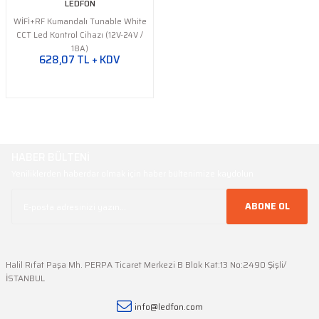
LEDFON
WİFİ+RF Kumandalı Tunable White
CCT Led Kontrol Cihazı (12V-24V /
18A)
628,07 TL + KDV
HABER BÜLTENİ
Yeniliklerden haberdar olmak için haber bültenimize kaydolun
ABONE OL
Halil Rıfat Paşa Mh. PERPA Ticaret Merkezi B Blok Kat:13 No:2490 Şişli/
İSTANBUL
info@ledfon.com