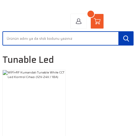
"AYDINLIĞIN YÜZÜ" | "FACE OF LIGHT"
Tunable Led