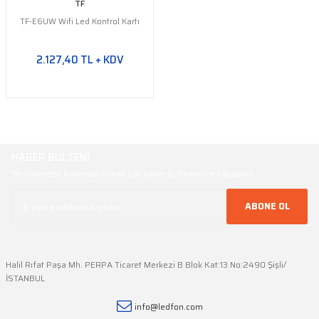
TF
TF-E6UW Wifi Led Kontrol Kartı
2.127,40 TL + KDV
HABER BÜLTENİ
Yeniliklerden haberdar olmak için haber bültenimize kaydolun
ABONE OL
Halil Rıfat Paşa Mh. PERPA Ticaret Merkezi B Blok Kat:13 No:2490 Şişli/
İSTANBUL
info@ledfon.com