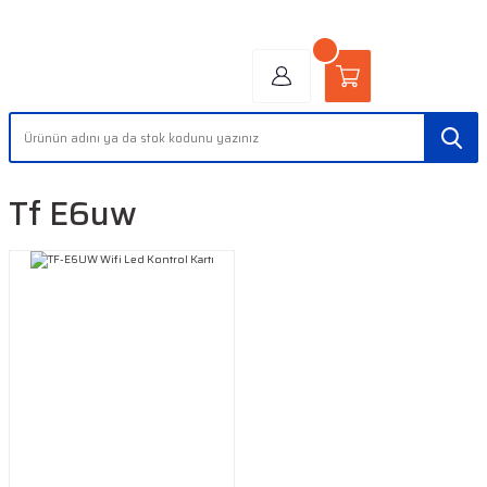
"AYDINLIĞIN YÜZÜ" | "FACE OF LIGHT"
Tf E6uw