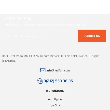
HABER BÜLTENİ
Yeniliklerden haberdar olmak için haber bültenimize kaydolun
ABONE OL
Halil Rıfat Paşa Mh. PERPA Ticaret Merkezi B Blok Kat:13 No:2490 Şişli/
İSTANBUL
info@ledfon.com
0(212) 553 36 35
KURUMSAL
Yeni Üyelik
Üye Girişi