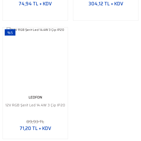
74,94 TL + KDV
304,12 TL + KDV
%5
LEDFON
12V RGB Şerit Led 14.4W 3 Çip IP20
89,93 TL
71,20 TL + KDV