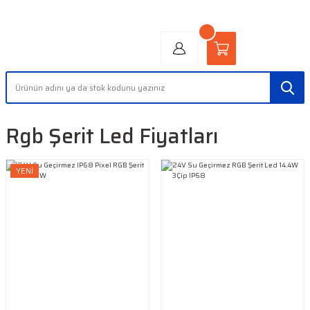
"AYDINLIĞIN YÜZÜ" | "FACE OF LIGHT"
Rgb Şerit Led Fiyatları
YENİ