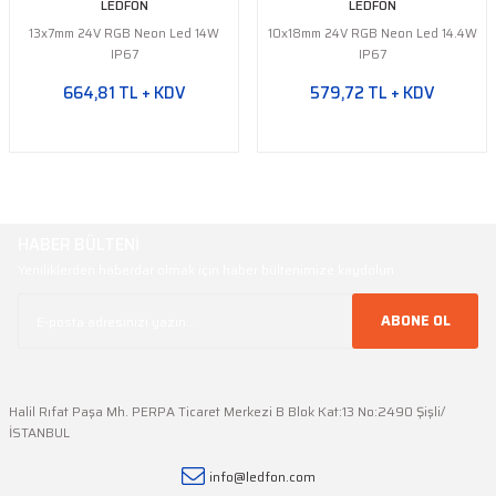
LEDFON
LEDFON
13x7mm 24V RGB Neon Led 14W
10x18mm 24V RGB Neon Led 14.4W
IP67
IP67
664,81 TL + KDV
579,72 TL + KDV
HABER BÜLTENİ
Yeniliklerden haberdar olmak için haber bültenimize kaydolun
ABONE OL
Halil Rıfat Paşa Mh. PERPA Ticaret Merkezi B Blok Kat:13 No:2490 Şişli/
İSTANBUL
info@ledfon.com