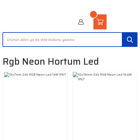
"AYDINLIĞIN YÜZÜ" | "FACE OF LIGHT"
Rgb Neon Hortum Led