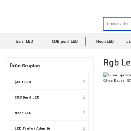
"AYDINLIĞIN YÜZÜ" | "FACE OF LIGHT"
Şerit LED
COB Şerit LED
Neon LED
LE
Rgb Le
Ürün Grupları
Şerit LED
COB Şerit LED
Neon LED
LED Trafo / Adaptör