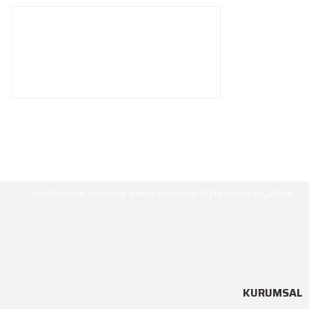
HABER BÜLTENİ
Yeniliklerden haberdar olmak için haber bültenimize kaydolun
KURUMSAL