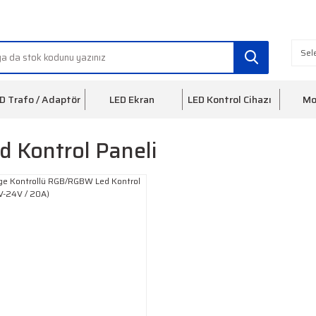
info@ledfon.com
0(212) 553 3
D Trafo / Adaptör
LED Ekran
LED Kontrol Cihazı
Mo
d Kontrol Paneli