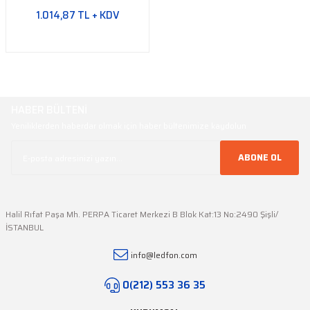
Yeşil Şerit LED
1.014,87 TL + KDV
Turkuaz Şerit LED
SMD Şerit LED Bağlantı
Aparatları
HABER BÜLTENİ
Yeniliklerden haberdar olmak için haber bültenimize kaydolun
ABONE OL
Halil Rıfat Paşa Mh. PERPA Ticaret Merkezi B Blok Kat:13 No:2490 Şişli/
İSTANBUL
info@ledfon.com
0(212) 553 36 35