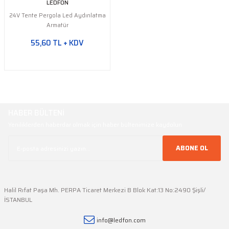
LEDFON
24V Tente Pergola Led Aydınlatma
Armatür
55,60 TL + KDV
HABER BÜLTENİ
Yeniliklerden haberdar olmak için haber bültenimize kaydolun
ABONE OL
Halil Rıfat Paşa Mh. PERPA Ticaret Merkezi B Blok Kat:13 No:2490 Şişli/
İSTANBUL
info@ledfon.com