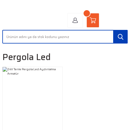
"AYDINLIĞIN YÜZÜ" | "FACE OF LIGHT"
Pergola Led