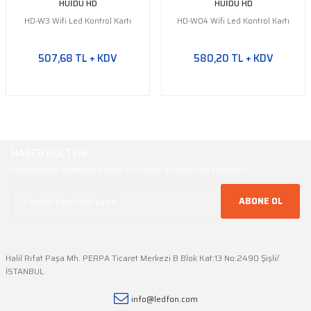
HUİDU HD
HUİDU HD
HD-W3 Wifi Led Kontrol Kartı
HD-W04 Wifi Led Kontrol Kartı
507,68 TL + KDV
580,20 TL + KDV
HABER BÜLTENİ
Yeniliklerden haberdar olmak için haber bültenimize kaydolun
ABONE OL
Halil Rıfat Paşa Mh. PERPA Ticaret Merkezi B Blok Kat:13 No:2490 Şişli/
İSTANBUL
info@ledfon.com