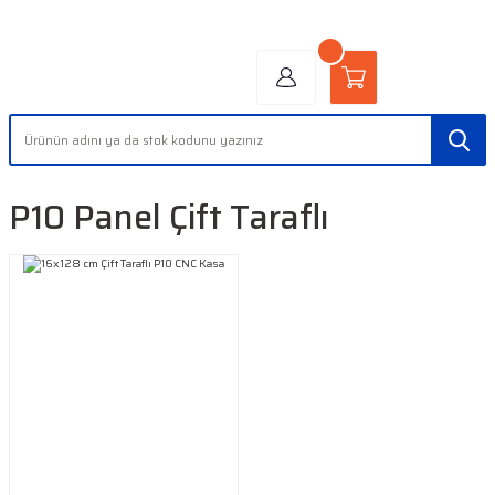
"AYDINLIĞIN YÜZÜ" | "FACE OF LIGHT"
P10 Panel Çift Taraflı