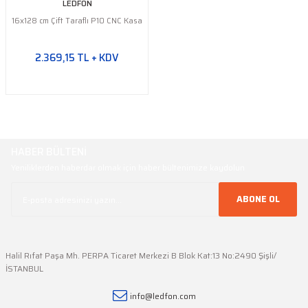
LEDFON
16x128 cm Çift Taraflı P10 CNC Kasa
2.369,15 TL + KDV
HABER BÜLTENİ
Yeniliklerden haberdar olmak için haber bültenimize kaydolun
ABONE OL
Halil Rıfat Paşa Mh. PERPA Ticaret Merkezi B Blok Kat:13 No:2490 Şişli/
İSTANBUL
info@ledfon.com